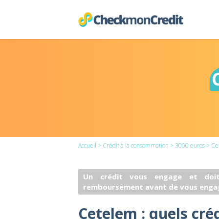
Accueil
>
Crédit à la consommation
>
3000 euros
> Ce
Un crédit vous engage et doit
remboursement avant de vous enga
Cetelem : quels cré