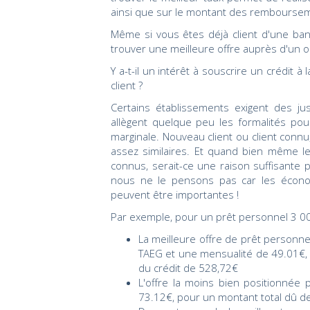
ainsi que sur le montant des rembourse
Même si vous êtes déjà client d'une ban
trouver une meilleure offre auprès d'un o
Y a-t-il un intérêt à souscrire un crédit
client ?
Certains établissements exigent des jus
allègent quelque peu les formalités pour
marginale. Nouveau client ou client connu
assez similaires. Et quand bien même les
connus, serait-ce une raison suffisante
nous ne le pensons pas car les économ
peuvent être importantes !
Par exemple, pour un prêt personnel 3 00
La meilleure offre de prêt person
TAEG et une mensualité de 49.01€, p
du crédit de 528,72€
L'offre la moins bien positionné
73.12€, pour un montant total dû de