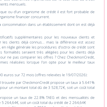
ments mensuels.
que ou d'un organisme de crédit il est fort probable de
rganisme financier concurrent.
 à la consommation dans un établissement dont on est déjà
tificatifs supplémentaires pour les nouveaux clients et
 les clients déjà connus... mais la différence est assez
, en règle générale les procédures d'octroi de crédit sont
 formalités seraient très allégées pour les clients déjà
 pour ne pas comparer les offres ? Chez CheckmonCredit,
ies réalisées lorsque l'on opte pour le meilleur taux
0 euros sur 72 mois (offres relevées le 19/07/2026):
nel trouvée par CheckmonCredit propose un taux à 5.641%
our un montant total dû de 3 528,72€, soit un coût total
e propose un taux de 22.8% TAEG et des mensualités de
 5 264,64€, soit un coût total du crédit de 2 264,64€