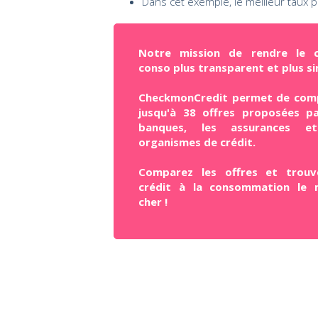
Dans cet exemple, le meilleur taux 
Notre mission de rendre le c
conso plus transparent et plus si
CheckmonCredit permet de com
jusqu'à 38 offres proposées pa
banques, les assurances e
organismes de crédit.
Comparez les offres et trouv
crédit à la consommation le 
cher !