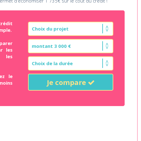
permet d'économiser 1 735€ sur le coût du crédit !
rédit
mple.
parer
r les
t les
ez le
Je compare
moins