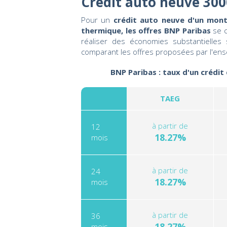
Crédit auto neuve 300
Pour un
crédit auto neuve d'un mont
thermique, les offres BNP Paribas
se c
réaliser des économies substantielles
comparant les offres proposées par l'ens
BNP Paribas : taux d'un crédit
TAEG
à partir de
12
18.27%
mois
à partir de
24
18.27%
mois
à partir de
36
18.27%
mois