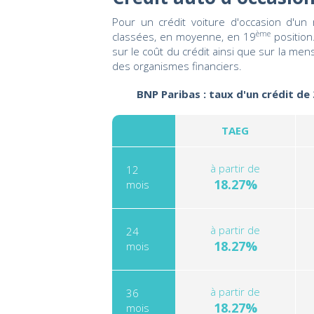
Pour un crédit voiture d'occasion d'u
ème
classées, en moyenne, en 19
position
sur le coût du crédit ainsi que sur la me
des organismes financiers.
BNP Paribas : taux d'un crédit de
TAEG
à partir de
12
18.27%
mois
à partir de
24
18.27%
mois
à partir de
36
18.27%
mois