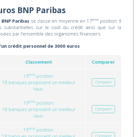
uros BNP Paribas
ème
s BNP Paribas
se classe en moyenne en 17
position. Il
 substantielles sur le coût du crédit ainsi que sur la
osées par l'ensemble des organismes financiers.
d'un crédit personnel de 3000 euros
Classement
Comparer
ème
19
position.
18 banques proposent un meilleur
Comparer
taux.
ème
19
position.
18 banques proposent un meilleur
Comparer
taux.
ème
19
position.
18 banques proposent un meilleur
Comparer