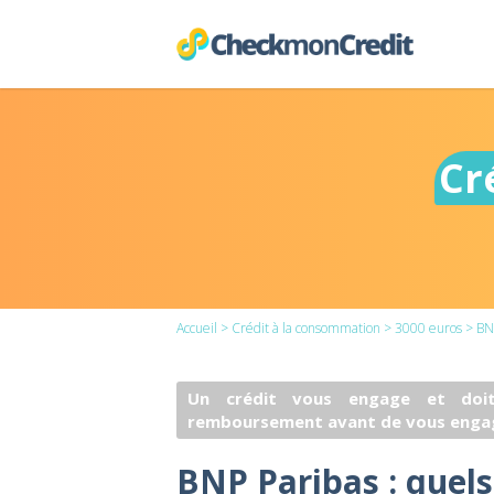
Cr
Accueil
>
Crédit à la consommation
>
3000 euros
> BN
Un crédit vous engage et doit
remboursement avant de vous enga
BNP Paribas : quels