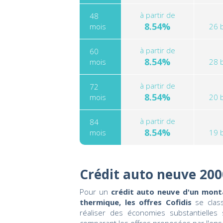
à partir de
48
8.54%
mois
26 
à partir de
60
8.54%
mois
28 
à partir de
72
8.54%
mois
20 
à partir de
84
8.54%
mois
19 
Crédit auto neuve 200
Pour un
crédit auto neuve d'un mont
thermique, les offres Cofidis
se clas
réaliser des économies substantielles