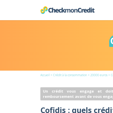
Accueil
>
Crédit à la consommation
>
20000 euros
> Co
Un crédit vous engage et doit
remboursement avant de vous enga
Cofidis : quels créd