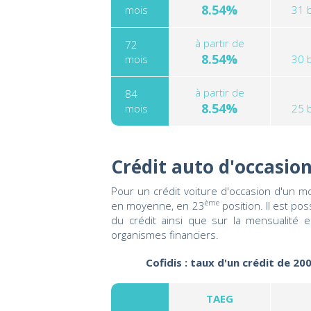
8.54%
mois
31 
à partir de
72
8.54%
mois
30 
à partir de
84
8.54%
mois
25 
Crédit auto d'occasion
Pour un crédit voiture d'occasion d'un m
ème
en moyenne, en 23
position. Il est po
du crédit ainsi que sur la mensualité
organismes financiers.
Cofidis : taux d'un crédit de 20
TAEG