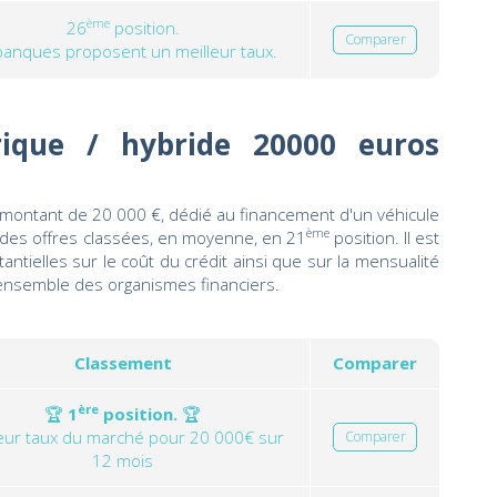
ème
26
position.
Comparer
banques proposent un meilleur taux.
trique / hybride 20000 euros
montant de 20 000 €, dédié au financement d'un véhicule
ème
 des offres classées, en moyenne, en 21
position. Il est
ntielles sur le coût du crédit ainsi que sur la mensualité
ensemble des organismes financiers.
Classement
Comparer
ère
🏆
1
position.
🏆
leur taux du marché pour 20 000€ sur
Comparer
12 mois