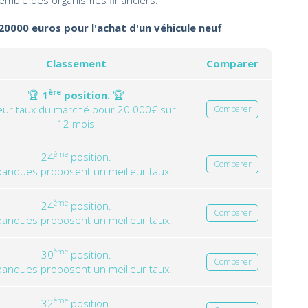
emble des organismes financiers.
 20000 euros pour l'achat d'un véhicule neuf
Classement
Comparer
ère
🏆
1
position.
🏆
leur taux du marché pour 20 000€ sur
Comparer
12 mois
ème
24
position.
Comparer
banques proposent un meilleur taux.
ème
24
position.
Comparer
banques proposent un meilleur taux.
ème
30
position.
Comparer
banques proposent un meilleur taux.
ème
32
position.