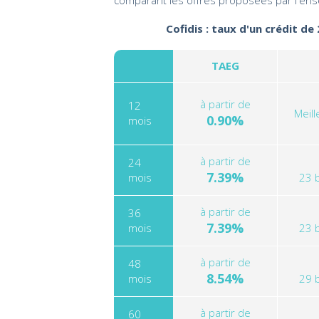
comparant les offres proposées par l'ens
Cofidis : taux d'un crédit de
TAEG
à partir de
12
Meil
0.90%
mois
à partir de
24
7.39%
mois
23 
à partir de
36
7.39%
mois
23 
à partir de
48
8.54%
mois
29 
à partir de
60