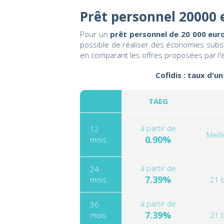
Prêt personnel 20000 
Pour un
prêt personnel de 20 000 euro
possible de réaliser des économies substa
en comparant les offres proposées par l'
Cofidis : taux d'u
TAEG
à partir de
12
Meil
0.90%
mois
à partir de
24
7.39%
mois
21 
à partir de
36
7.39%
mois
21 