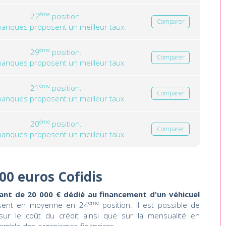
ème
27
position.
Comparer
banques proposent un meilleur taux.
ème
29
position.
Comparer
banques proposent un meilleur taux.
ème
21
position.
Comparer
banques proposent un meilleur taux.
ème
20
position.
Comparer
banques proposent un meilleur taux.
00 euros Cofidis
ant de 20 000 € dédié au financement d'un véhicuel
ème
sent en moyenne en 24
position. Il est possible de
 sur le coût du crédit ainsi que sur la mensualité en