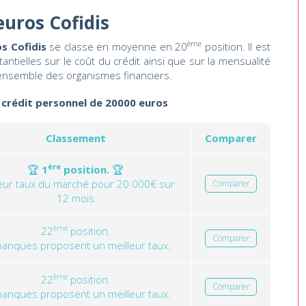
euros Cofidis
ème
s Cofidis
se classe en moyenne en 20
position. Il est
ntielles sur le coût du crédit ainsi que sur la mensualité
ensemble des organismes financiers.
n crédit personnel de 20000 euros
Classement
Comparer
ère
🏆
1
position.
🏆
leur taux du marché pour 20 000€ sur
Comparer
12 mois
ème
22
position.
Comparer
banques proposent un meilleur taux.
ème
22
position.
Comparer
banques proposent un meilleur taux.