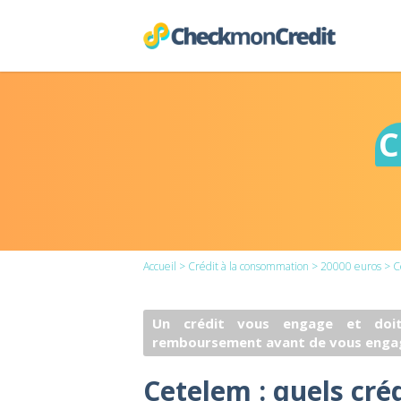
C
Accueil
>
Crédit à la consommation
>
20000 euros
> C
Un crédit vous engage et doit
remboursement avant de vous enga
Cetelem : quels cré