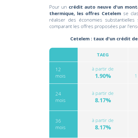
Pour un
crédit auto neuve d'un mont
thermique, les offres Cetelem
se cla
réaliser des économies substantielles
comparant les offres proposées par l'ens
Cetelem : taux d'un crédit de
TAEG
à partir de
12
1.90%
mois
1
à partir de
24
8.17%
mois
à partir de
36
8.17%
mois