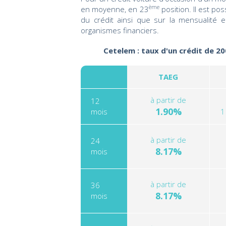
ème
en moyenne, en 23
position. Il est po
du crédit ainsi que sur la mensualité
organismes financiers.
Cetelem : taux d'un crédit de 20
TAEG
à partir de
12
1.90%
mois
1
à partir de
24
8.17%
mois
à partir de
36
8.17%
mois