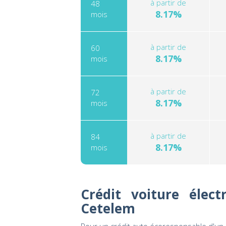
à partir de
48
8.17%
mois
à partir de
60
8.17%
mois
à partir de
72
8.17%
mois
à partir de
84
8.17%
mois
Crédit voiture élec
Cetelem