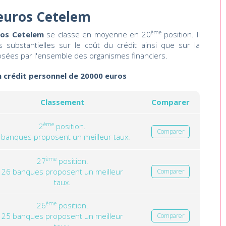
 euros Cetelem
ème
ros Cetelem
se classe en moyenne en 20
position. Il
 substantielles sur le coût du crédit ainsi que sur la
osées par l'ensemble des organismes financiers.
n crédit personnel de 20000 euros
Classement
Comparer
ème
2
position.
Comparer
 banques proposent un meilleur taux.
ème
27
position.
26 banques proposent un meilleur
Comparer
taux.
ème
26
position.
25 banques proposent un meilleur
Comparer