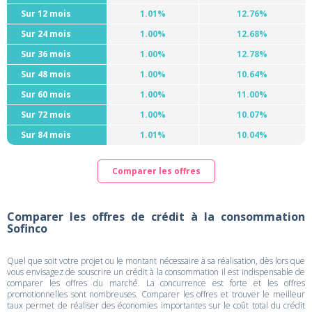
Sur 12 mois
1.01%
12.76%
Sur 24 mois
1.00%
12.68%
Sur 36 mois
1.00%
12.78%
Sur 48 mois
1.00%
10.64%
Sur 60 mois
1.00%
11.00%
Sur 72 mois
1.00%
10.07%
Sur 84 mois
1.01%
10.04%
Comparer les offres
Comparer les offres de crédit à la consommation
Sofinco
Quel que soit votre projet ou le montant nécessaire à sa réalisation, dès lors que
vous envisagez de souscrire un crédit à la consommation il est indispensable de
comparer les offres du marché. La concurrence est forte et les offres
promotionnelles sont nombreuses. Comparer les offres et trouver le meilleur
taux permet de réaliser des économies importantes sur le coût total du crédit