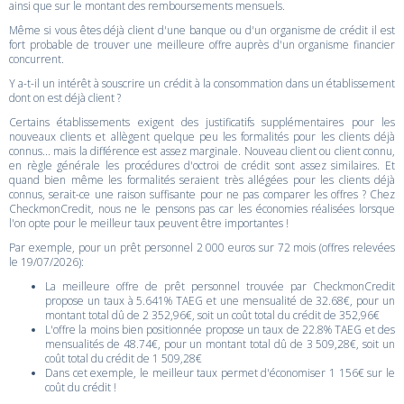
ainsi que sur le montant des remboursements mensuels.
Même si vous êtes déjà client d'une banque ou d'un organisme de crédit il est
fort probable de trouver une meilleure offre auprès d'un organisme financier
concurrent.
Y a-t-il un intérêt à souscrire un crédit à la consommation dans un établissement
dont on est déjà client ?
Certains établissements exigent des justificatifs supplémentaires pour les
nouveaux clients et allègent quelque peu les formalités pour les clients déjà
connus... mais la différence est assez marginale. Nouveau client ou client connu,
en règle générale les procédures d'octroi de crédit sont assez similaires. Et
quand bien même les formalités seraient très allégées pour les clients déjà
connus, serait-ce une raison suffisante pour ne pas comparer les offres ? Chez
CheckmonCredit, nous ne le pensons pas car les économies réalisées lorsque
l'on opte pour le meilleur taux peuvent être importantes !
Par exemple, pour un prêt personnel 2 000 euros sur 72 mois (offres relevées
le 19/07/2026):
La meilleure offre de prêt personnel trouvée par CheckmonCredit
propose un taux à 5.641% TAEG et une mensualité de 32.68€, pour un
montant total dû de 2 352,96€, soit un coût total du crédit de 352,96€
L'offre la moins bien positionnée propose un taux de 22.8% TAEG et des
mensualités de 48.74€, pour un montant total dû de 3 509,28€, soit un
coût total du crédit de 1 509,28€
Dans cet exemple, le meilleur taux permet d'économiser 1 156€ sur le
coût du crédit !