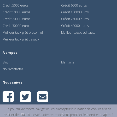
Crédit 5000 euros
Crédit 6000 euros
Crédit 10000 euros
Crédit 15000 euros
Crédit 20000 euros
Crédit 25000 euros
Crédit 30000 euros
Crédit 40000 euros
Meilleur taux prêt presonnel
Meilleur taux crédit auto
Meilleur taux prêt travaux
A propos
Blog
Mentions
Nous contacter
Nous suivre
En poursuivant votre navigation, vous acceptez l'utilisation de cookies afin de
Réalisé avec
à Paris - France
2017 / 2026 Checkmoncredit.fr
réaliser des statistiques d'audiences et de vous proposer les services adaptés à