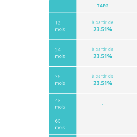
TAEG
à partir de
12
23.51%
mois
à partir de
24
23.51%
mois
à partir de
36
23.51%
mois
48
-
mois
60
-
mois