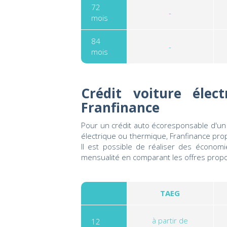
72
-
mois
84
-
mois
Crédit voiture élec
Franfinance
Pour un crédit auto écoresponsable d'un
électrique ou thermique, Franfinance pr
Il est possible de réaliser des économie
mensualité en comparant les offres prop
TAEG
à partir de
12