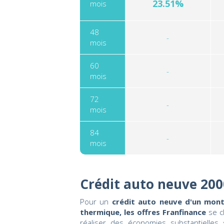
23.51%
mois
48
-
mois
60
-
mois
72
-
mois
84
-
mois
Crédit auto neuve 200
Pour un
crédit auto neuve d'un mont
thermique, les offres Franfinance
se c
réaliser des économies substantielles