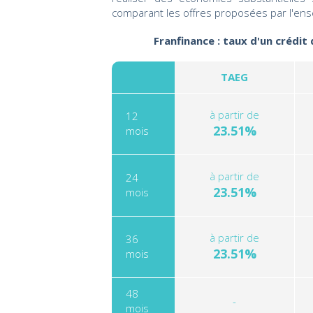
comparant les offres proposées par l'ens
Franfinance : taux d'un crédit
TAEG
à partir de
12
23.51%
mois
à partir de
24
23.51%
mois
à partir de
36
23.51%
mois
48
-
mois