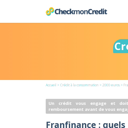
Cr
Accueil
>
Crédit à la consommation
>
2000 euros
> Fra
Un crédit vous engage et doit
remboursement avant de vous enga
Franfinance : quels