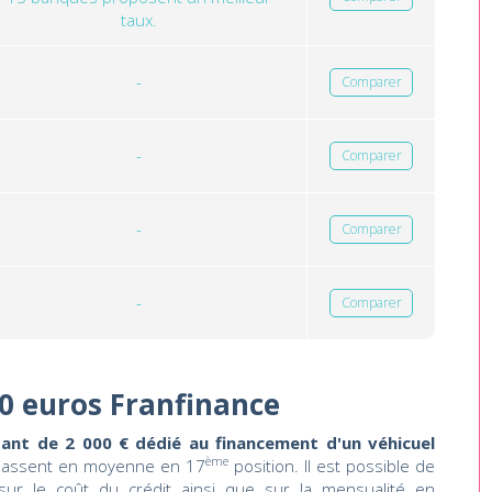
taux.
-
Comparer
-
Comparer
-
Comparer
-
Comparer
0 euros Franfinance
ant de 2 000 € dédié au financement d'un véhicuel
ème
lassent en moyenne en 17
position. Il est possible de
 sur le coût du crédit ainsi que sur la mensualité en