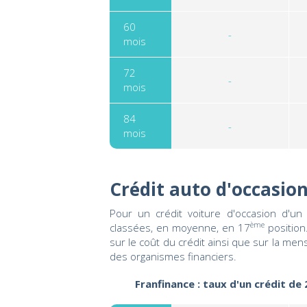
60
-
mois
72
-
mois
84
-
mois
Crédit auto d'occasio
Pour un crédit voiture d'occasion d'u
ème
classées, en moyenne, en 17
position
sur le coût du crédit ainsi que sur la me
des organismes financiers.
Franfinance : taux d'un crédit de