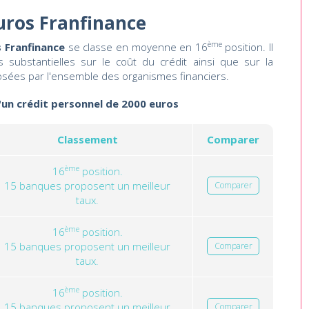
uros Franfinance
ème
 Franfinance
se classe en moyenne en 16
position. Il
 substantielles sur le coût du crédit ainsi que sur la
osées par l'ensemble des organismes financiers.
d'un crédit personnel de 2000 euros
Classement
Comparer
ème
16
position.
15 banques proposent un meilleur
Comparer
taux.
ème
16
position.
15 banques proposent un meilleur
Comparer
taux.
ème
16
position.
15 banques proposent un meilleur
Comparer