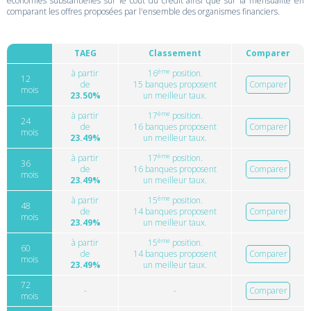
économies substantielles sur le coût du crédit ainsi que sur la mensualité en
comparant les offres proposées par l'ensemble des organismes financiers.
TAEG
Classement
Comparer
ème
à partir
16
position.
12
de
15 banques proposent
Comparer
mois
23.50%
un meilleur taux.
ème
à partir
17
position.
24
de
16 banques proposent
Comparer
mois
23.49%
un meilleur taux.
ème
à partir
17
position.
36
de
16 banques proposent
Comparer
mois
23.49%
un meilleur taux.
ème
à partir
15
position.
48
de
14 banques proposent
Comparer
mois
23.49%
un meilleur taux.
ème
à partir
15
position.
60
de
14 banques proposent
Comparer
mois
23.49%
un meilleur taux.
72
-
-
Comparer
mois