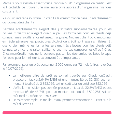
Même si vous êtes déjà client d'une banque ou d'un organisme de crédit il est
fort probable de trouver une meilleure offre auprès d'un organisme financier
concurrent.
Y a-t-il un intérêt à souscrire un crédit à la consommation dans un établissement
dont on est déjà client ?
Certains établissements exigent des justificatifs supplémentaires pour les
nouveaux clients et allègent quelque peu les formalités pour les clients déjà
connus... mais la différence est assez marginale. Nouveau client ou client connu,
en règle générale les procédures d'octroi de crédit sont assez similaires. Et
quand bien même les formalités seraient très allégées pour les clients déjà
connus, serait-ce une raison suffisante pour ne pas comparer les offres ? Chez
CheckmonCredit, nous ne le pensons pas car les économies réalisées lorsque
l'on opte pour le meilleur taux peuvent être importantes !
Par exemple, pour un prêt personnel 2 000 euros sur 72 mois (offres relevées
le 19/07/2026):
La meilleure offre de prêt personnel trouvée par CheckmonCredit
propose un taux à 5.641% TAEG et une mensualité de 32.68€, pour un
montant total dû de 2 352,96€, soit un coût total du crédit de 352,96€
L'offre la moins bien positionnée propose un taux de 22.8% TAEG et des
mensualités de 48.74€, pour un montant total dû de 3 509,28€, soit un
coût total du crédit de 1 509,28€
Dans cet exemple, le meilleur taux permet d'économiser 1 156€ sur le
coût du crédit !