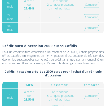
ème
à partir
13
position.
60
de
12 banques proposent
Comparer
mois
23.49%
un meilleur taux.
72
-
-
Comparer
mois
84
-
-
Comparer
mois
Crédit auto d'occasion 2000 euros Cofidis
Pour un crédit voiture d'occasion d'un montant de 2 000 €, Cofidis propose des
ème
offres classées, en moyenne, en 15
position. Il est possible de réaliser des
économies substantielles sur le coût du crédit ainsi que sur la mensualité en
comparant les offres proposées par l'ensemble des organismes financiers.
Cofidis : taux d'un crédit de 2000 euros pour l'achat d'un véhicule
d'occasion
TAEG
Classement
Comparer
ème
à partir
16
position.
12
de
15 banques proposent
Comparer
mois
23.50%
un meilleur taux.
ème