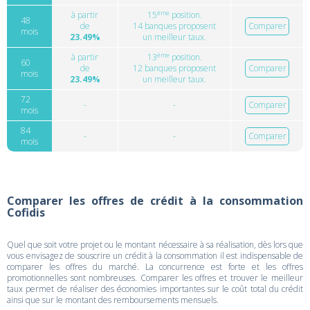
ème
à partir
15
position.
48
de
14 banques proposent
Comparer
mois
23.49%
un meilleur taux.
ème
à partir
13
position.
60
de
12 banques proposent
Comparer
mois
23.49%
un meilleur taux.
72
-
-
Comparer
mois
84
-
-
Comparer
mois
Comparer les offres de crédit à la consommation
Cofidis
Quel que soit votre projet ou le montant nécessaire à sa réalisation, dès lors que
vous envisagez de souscrire un crédit à la consommation il est indispensable de
comparer les offres du marché. La concurrence est forte et les offres
promotionnelles sont nombreuses. Comparer les offres et trouver le meilleur
taux permet de réaliser des économies importantes sur le coût total du crédit
ainsi que sur le montant des remboursements mensuels.