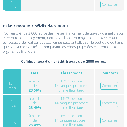
84
-
-
Comparer
mois
Prêt travaux Cofidis de 2 000 €
Pour un prêt de 2 000 euros destiné au financement de travaux d'amélioration
ème
et d'entretien du logement, Cofidis se classe en moyenne en 14
position. Il
est possible de réaliser des économies substantielles sur le coût du crédit ainsi
que sur la mensualité en comparant les offres proposées par l'ensemble des
organismes financiers.
Cofidis : taux d'un crédit travaux de 2000 euros.
TAEG
Classement
Comparer
ème
à partir
15
position.
12
de
14 banques proposent
Comparer
mois
23.50%
un meilleur taux.
ème
à partir
15
position.
24
de
14 banques proposent
Comparer
mois
23.49%
un meilleur taux.
ème
à partir
15
position.
36
de
14 banques proposent
Comparer
mois
23.49%
un meilleur taux.