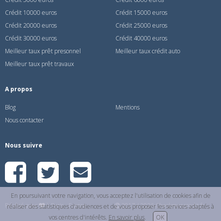
Crédit 10000 euros
Crédit 15000 euros
Crédit 20000 euros
Crédit 25000 euros
Crédit 30000 euros
Crédit 40000 euros
Meilleur taux prêt presonnel
Meilleur taux crédit auto
Meilleur taux prêt travaux
A propos
Blog
Mentions
Nous contacter
Nous suivre
En poursuivant votre navigation, vous acceptez l'utilisation de cookies afin de
Réalisé avec
à Paris - France
2017 / 2026 Checkmoncredit.fr
réaliser des statistiques d'audiences et de vous proposer les services adaptés à
vos centres d'intérêts.
En savoir plus
.
OK