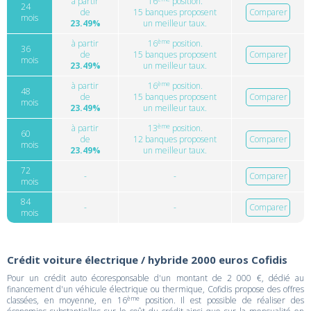
à partir
16
position.
24
de
15 banques proposent
Comparer
mois
23.49%
un meilleur taux.
ème
à partir
16
position.
36
de
15 banques proposent
Comparer
mois
23.49%
un meilleur taux.
ème
à partir
16
position.
48
de
15 banques proposent
Comparer
mois
23.49%
un meilleur taux.
ème
à partir
13
position.
60
de
12 banques proposent
Comparer
mois
23.49%
un meilleur taux.
72
-
-
Comparer
mois
84
-
-
Comparer
mois
Crédit voiture électrique / hybride 2000 euros Cofidis
Pour un crédit auto écoresponsable d'un montant de 2 000 €, dédié au
financement d'un véhicule électrique ou thermique, Cofidis propose des offres
ème
classées, en moyenne, en 16
position. Il est possible de réaliser des