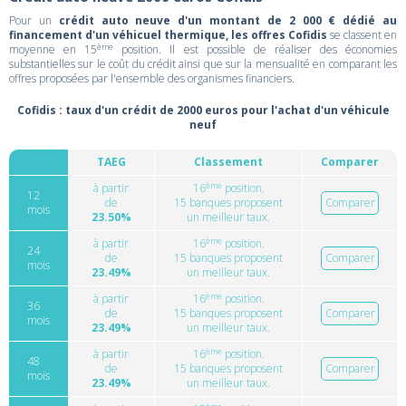
Pour un
crédit auto neuve d'un montant de 2 000 € dédié au
financement d'un véhicuel thermique, les offres Cofidis
se classent en
ème
moyenne en 15
position. Il est possible de réaliser des économies
substantielles sur le coût du crédit ainsi que sur la mensualité en comparant les
offres proposées par l'ensemble des organismes financiers.
Cofidis : taux d'un crédit de 2000 euros pour l'achat d'un véhicule
neuf
TAEG
Classement
Comparer
ème
à partir
16
position.
12
de
15 banques proposent
Comparer
mois
23.50%
un meilleur taux.
ème
à partir
16
position.
24
de
15 banques proposent
Comparer
mois
23.49%
un meilleur taux.
ème
à partir
16
position.
36
de
15 banques proposent
Comparer
mois
23.49%
un meilleur taux.
ème
à partir
16
position.
48
de
15 banques proposent
Comparer
mois
23.49%
un meilleur taux.