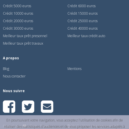
Crédit 5000 euros
Crédit 6000 euros
Crédit 10000 euros
Crédit 15000 euros
Crédit 20000 euros
Crédit 25000 euros
Crédit 30000 euros
Crédit 40000 euros
Meilleur taux prêt presonnel
Meilleur taux crédit auto
Meilleur taux prêt travaux
A propos
Blog
Mentions
Nous contacter
Nous suivre
En poursuivant votre navigation, vous acceptez l'utilisation de cookies afin de
Réalisé avec
à Paris - France
2017 / 2026 Checkmoncredit.fr
réaliser des statistiques d'audiences et de vous proposer les services adaptés à