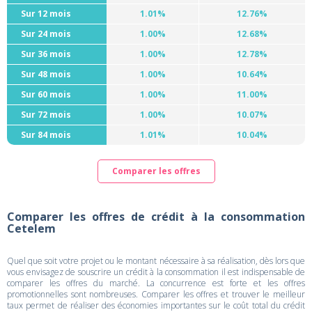
Sur 12 mois
1.01%
12.76%
Sur 24 mois
1.00%
12.68%
Sur 36 mois
1.00%
12.78%
Sur 48 mois
1.00%
10.64%
Sur 60 mois
1.00%
11.00%
Sur 72 mois
1.00%
10.07%
Sur 84 mois
1.01%
10.04%
Comparer les offres
Comparer les offres de crédit à la consommation
Cetelem
Quel que soit votre projet ou le montant nécessaire à sa réalisation, dès lors que
vous envisagez de souscrire un crédit à la consommation il est indispensable de
comparer les offres du marché. La concurrence est forte et les offres
promotionnelles sont nombreuses. Comparer les offres et trouver le meilleur
taux permet de réaliser des économies importantes sur le coût total du crédit