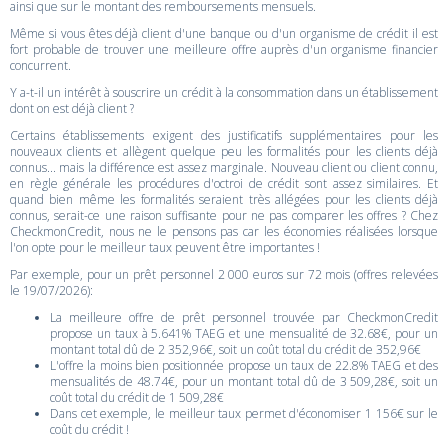
ainsi que sur le montant des remboursements mensuels.
Même si vous êtes déjà client d'une banque ou d'un organisme de crédit il est
fort probable de trouver une meilleure offre auprès d'un organisme financier
concurrent.
Y a-t-il un intérêt à souscrire un crédit à la consommation dans un établissement
dont on est déjà client ?
Certains établissements exigent des justificatifs supplémentaires pour les
nouveaux clients et allègent quelque peu les formalités pour les clients déjà
connus... mais la différence est assez marginale. Nouveau client ou client connu,
en règle générale les procédures d'octroi de crédit sont assez similaires. Et
quand bien même les formalités seraient très allégées pour les clients déjà
connus, serait-ce une raison suffisante pour ne pas comparer les offres ? Chez
CheckmonCredit, nous ne le pensons pas car les économies réalisées lorsque
l'on opte pour le meilleur taux peuvent être importantes !
Par exemple, pour un prêt personnel 2 000 euros sur 72 mois (offres relevées
le 19/07/2026):
La meilleure offre de prêt personnel trouvée par CheckmonCredit
propose un taux à 5.641% TAEG et une mensualité de 32.68€, pour un
montant total dû de 2 352,96€, soit un coût total du crédit de 352,96€
L'offre la moins bien positionnée propose un taux de 22.8% TAEG et des
mensualités de 48.74€, pour un montant total dû de 3 509,28€, soit un
coût total du crédit de 1 509,28€
Dans cet exemple, le meilleur taux permet d'économiser 1 156€ sur le
coût du crédit !