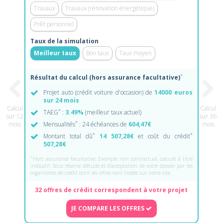
Travaux
Travaux (rénovation énergétique)
Prêt personnel
Taux de la simulation
Meilleur taux
Bon taux
Taux moyen
*
Résultat du calcul (hors assurance facultative)
Projet auto (crédit voiture d'occasion) de
14000 euros
sur 24 mois
Calcul
Calcul
*
TAEG
:
3.49%
(meilleur taux actuel)
sur 12
sur 36
*
mois
Mensualités
: 24 échéances de
604,47€
mois
*
*
Montant total dû
14 507,28€
et coût du crédit
507,28€
*
Hors assurance facultative. Exemple non contractuel, calculé à titre
indicatif. Sous réserve d'étude et d'acceptation de votre dossier par les
organismes de crédit dont les offres sont listées sur notre site.
32 offres de crédit correspondent à votre projet
JE COMPARE LES OFFRES