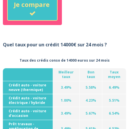
Je compare
Quel taux pour un crédit 14000€ sur 24 mois ?
Taux des crédis conso de 14000 euros sur 24 mois
Meilleur
Bon
Taux
taux
taux
moyen
Crédit auto - voiture
3.49%
5.58%
6.49%
neuve (thermique)
Crédit auto - voiture
1.00%
4.23%
5.51%
électrique / hybride
Crédit auto - voiture
3.49%
5.67%
6.54%
d'occasion
Prêt travaux -
amélioration de
3.49%
5.61%
6.53%