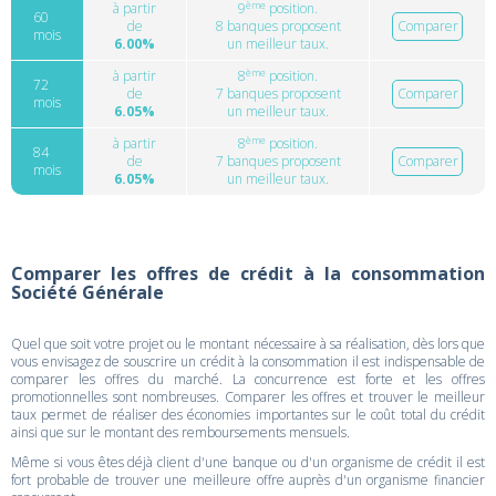
ème
à partir
9
position.
60
de
8 banques proposent
Comparer
mois
6.00%
un meilleur taux.
ème
à partir
8
position.
72
de
7 banques proposent
Comparer
mois
6.05%
un meilleur taux.
ème
à partir
8
position.
84
de
7 banques proposent
Comparer
mois
6.05%
un meilleur taux.
Comparer les offres de crédit à la consommation
Société Générale
Quel que soit votre projet ou le montant nécessaire à sa réalisation, dès lors que
vous envisagez de souscrire un crédit à la consommation il est indispensable de
comparer les offres du marché. La concurrence est forte et les offres
promotionnelles sont nombreuses. Comparer les offres et trouver le meilleur
taux permet de réaliser des économies importantes sur le coût total du crédit
ainsi que sur le montant des remboursements mensuels.
Même si vous êtes déjà client d'une banque ou d'un organisme de crédit il est
fort probable de trouver une meilleure offre auprès d'un organisme financier