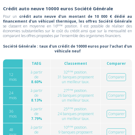
Crédit auto neuve 10000 euros Société Générale
Pour un
crédit auto neuve d'un montant de 10 000 € dédié au
financement d'un véhicuel thermique, les offres Société Générale
ème
se classent en moyenne en 16
position. Il est possible de réaliser des
économies substantielles sur le coût du crédit ainsi que sur la mensualité en
comparant les offres proposées par l'ensemble des organismes financiers.
Société Générale : taux d'un crédit de 10000 euros pour l'achat d'un
véhicule neuf
TAEG
Classement
Comparer
ème
à partir
32
position.
12
de
31 banques proposent
Comparer
mois
8.60%
un meilleur taux.
ème
à partir
27
position.
24
de
26 banques proposent
Comparer
mois
8.13%
un meilleur taux.
ème
à partir
25
position.
36
de
24 banques proposent
Comparer
mois
7.79%
un meilleur taux.
ème
à partir
10
position.
48
de
9 banques proposent
Comparer
mois