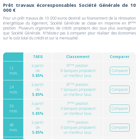
Prêt travaux écoresponsables Société Générale de 10
000 €
Pour un prêt travaux de 10 000 euros destiné au financement de la rénovation
ème
énergétique du logement, Société Générale se classe en moyenne en 8
position. Plusieurs organismes de crédit proposent des taux plus avantageux
que Société Générale. N'hésitez pas à comparer pour réaliser des économies
sur le coût total du crédit et sur la mensualité.
TAEG
Classement
Comparer
ème
à partir
9
position.
12
de
8 banques proposent
Comparer
mois
5.85%
un meilleur taux.
ème
à partir
8
position.
24
de
7 banques proposent
Comparer
mois
5.85%
un meilleur taux.
ème
à partir
7
position.
36
de
6 banques proposent
Comparer
mois
5.85%
un meilleur taux.
ème
à partir
7
position.
48
de
6 banques proposent
Comparer
mois
5.85%
un meilleur taux.