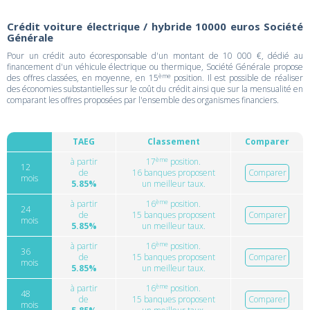
Crédit voiture électrique / hybride 10000 euros Société
Générale
Pour un crédit auto écoresponsable d'un montant de 10 000 €, dédié au
financement d'un véhicule électrique ou thermique, Société Générale propose
ème
des offres classées, en moyenne, en 15
position. Il est possible de réaliser
des économies substantielles sur le coût du crédit ainsi que sur la mensualité en
comparant les offres proposées par l'ensemble des organismes financiers.
TAEG
Classement
Comparer
ème
à partir
17
position.
12
de
16 banques proposent
Comparer
mois
5.85%
un meilleur taux.
ème
à partir
16
position.
24
de
15 banques proposent
Comparer
mois
5.85%
un meilleur taux.
ème
à partir
16
position.
36
de
15 banques proposent
Comparer
mois
5.85%
un meilleur taux.
ème
à partir
16
position.
48
de
15 banques proposent
Comparer
mois