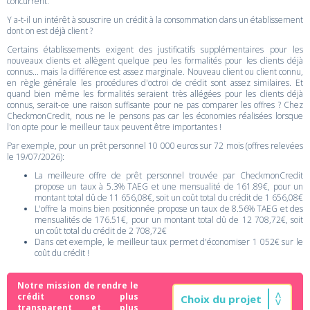
concurrent.
Y a-t-il un intérêt à souscrire un crédit à la consommation dans un établissement
dont on est déjà client ?
Certains établissements exigent des justificatifs supplémentaires pour les
nouveaux clients et allègent quelque peu les formalités pour les clients déjà
connus... mais la différence est assez marginale. Nouveau client ou client connu,
en règle générale les procédures d'octroi de crédit sont assez similaires. Et
quand bien même les formalités seraient très allégées pour les clients déjà
connus, serait-ce une raison suffisante pour ne pas comparer les offres ? Chez
CheckmonCredit, nous ne le pensons pas car les économies réalisées lorsque
l'on opte pour le meilleur taux peuvent être importantes !
Par exemple, pour un prêt personnel 10 000 euros sur 72 mois (offres relevées
le 19/07/2026):
La meilleure offre de prêt personnel trouvée par CheckmonCredit
propose un taux à 5.3% TAEG et une mensualité de 161.89€, pour un
montant total dû de 11 656,08€, soit un coût total du crédit de 1 656,08€
L'offre la moins bien positionnée propose un taux de 8.56% TAEG et des
mensualités de 176.51€, pour un montant total dû de 12 708,72€, soit
un coût total du crédit de 2 708,72€
Dans cet exemple, le meilleur taux permet d'économiser 1 052€ sur le
coût du crédit !
Notre mission de rendre le
crédit conso plus
transparent et plus