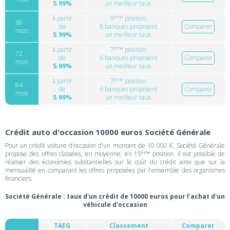
5.99%
un meilleur taux.
ème
à partir
9
position.
60
de
8 banques proposent
Comparer
mois
5.99%
un meilleur taux.
ème
à partir
7
position.
72
de
6 banques proposent
Comparer
mois
5.99%
un meilleur taux.
ème
à partir
7
position.
84
de
6 banques proposent
Comparer
mois
5.99%
un meilleur taux.
Crédit auto d'occasion 10000 euros Société Générale
Pour un crédit voiture d'occasion d'un montant de 10 000 €, Société Générale
ème
propose des offres classées, en moyenne, en 15
position. Il est possible de
réaliser des économies substantielles sur le coût du crédit ainsi que sur la
mensualité en comparant les offres proposées par l'ensemble des organismes
financiers.
Société Générale : taux d'un crédit de 10000 euros pour l'achat d'un
véhicule d'occasion
TAEG
Classement
Comparer