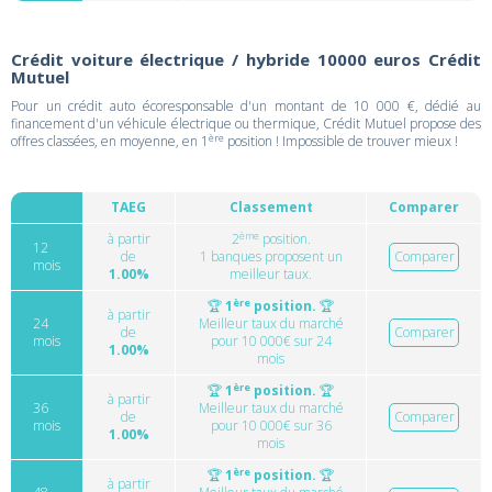
Crédit voiture électrique / hybride 10000 euros Crédit
Mutuel
Pour un crédit auto écoresponsable d'un montant de 10 000 €, dédié au
financement d'un véhicule électrique ou thermique, Crédit Mutuel propose des
ère
offres classées, en moyenne, en 1
position ! Impossible de trouver mieux !
TAEG
Classement
Comparer
ème
à partir
2
position.
12
de
1 banques proposent un
Comparer
mois
1.00%
meilleur taux.
ère
🏆
1
position.
🏆
à partir
24
Meilleur taux du marché
de
Comparer
mois
pour 10 000€ sur 24
1.00%
mois
ère
🏆
1
position.
🏆
à partir
36
Meilleur taux du marché
de
Comparer
mois
pour 10 000€ sur 36
1.00%
mois
ère
🏆
1
position.
🏆
à partir