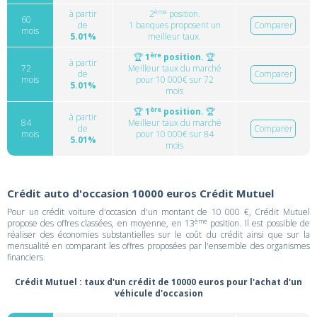
ème
à partir
2
position.
60
de
1 banques proposent un
Comparer
mois
5.01%
meilleur taux.
ère
🏆
1
position.
🏆
à partir
72
Meilleur taux du marché
de
Comparer
mois
pour 10 000€ sur 72
5.01%
mois
ère
🏆
1
position.
🏆
à partir
84
Meilleur taux du marché
de
Comparer
mois
pour 10 000€ sur 84
5.01%
mois
Crédit auto d'occasion 10000 euros Crédit Mutuel
Pour un crédit voiture d'occasion d'un montant de 10 000 €, Crédit Mutuel
ème
propose des offres classées, en moyenne, en 13
position. Il est possible de
réaliser des économies substantielles sur le coût du crédit ainsi que sur la
mensualité en comparant les offres proposées par l'ensemble des organismes
financiers.
Crédit Mutuel : taux d'un crédit de 10000 euros pour l'achat d'un
véhicule d'occasion