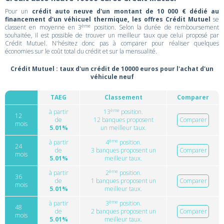
Pour un
crédit auto neuve d'un montant de 10 000 € dédié au
financement d'un véhicuel thermique, les offres Crédit Mutuel
se
ème
classent en moyenne en 3
position. Selon la durée de remboursement
souhaitée, il est possible de trouver un meilleur taux que celui proposé par
Crédit Mutuel. N'hésitez donc pas à comparer pour réaliser quelques
économies sur le coût total du crédit et sur la mensualité.
Crédit Mutuel : taux d'un crédit de 10000 euros pour l'achat d'un
véhicule neuf
TAEG
Classement
Comparer
ème
à partir
13
position.
12
de
12 banques proposent
Comparer
mois
5.01%
un meilleur taux.
ème
à partir
4
position.
24
de
3 banques proposent un
Comparer
mois
5.01%
meilleur taux.
ème
à partir
2
position.
36
de
1 banques proposent un
Comparer
mois
5.01%
meilleur taux.
ème
à partir
3
position.
48
de
2 banques proposent un
Comparer
mois
5.01%
meilleur taux.