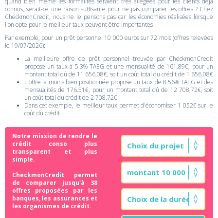
quand bien même les formalités seraient très allégées pour les clients déjà
connus, serait-ce une raison suffisante pour ne pas comparer les offres ? Chez
CheckmonCredit, nous ne le pensons pas car les économies réalisées lorsque
l'on opte pour le meilleur taux peuvent être importantes !
Par exemple, pour un prêt personnel 10 000 euros sur 72 mois (offres relevées
le 19/07/2026):
La meilleure offre de prêt personnel trouvée par CheckmonCredit
propose un taux à 5.3% TAEG et une mensualité de 161.89€, pour un
montant total dû de 11 656,08€, soit un coût total du crédit de 1 656,08€
L'offre la moins bien positionnée propose un taux de 8.56% TAEG et des
mensualités de 176.51€, pour un montant total dû de 12 708,72€, soit
un coût total du crédit de 2 708,72€
Dans cet exemple, le meilleur taux permet d'économiser 1 052€ sur le
coût du crédit !
Notre mission de rendre le
crédit conso plus
transparent et plus
simple.
CheckmonCredit permet
de comparer jusqu'à 38
offres proposées par les
banques, les assurances et
les organismes de crédit.