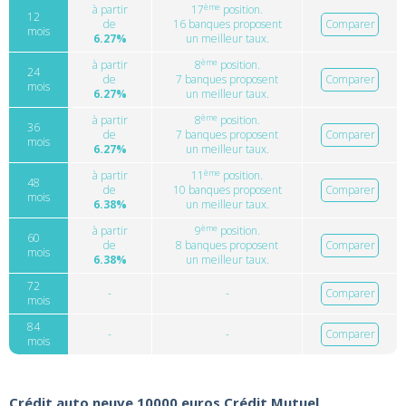
ème
à partir
17
position.
12
de
16 banques proposent
Comparer
mois
6.27%
un meilleur taux.
ème
à partir
8
position.
24
de
7 banques proposent
Comparer
mois
6.27%
un meilleur taux.
ème
à partir
8
position.
36
de
7 banques proposent
Comparer
mois
6.27%
un meilleur taux.
ème
à partir
11
position.
48
de
10 banques proposent
Comparer
mois
6.38%
un meilleur taux.
ème
à partir
9
position.
60
de
8 banques proposent
Comparer
mois
6.38%
un meilleur taux.
72
-
-
Comparer
mois
84
-
-
Comparer
mois
Crédit auto neuve 10000 euros Crédit Mutuel