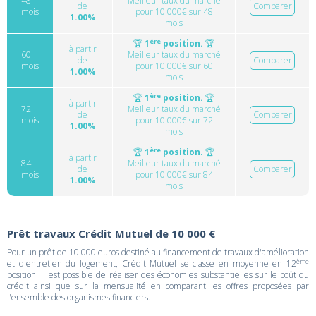
48
Meilleur taux du marché
de
Comparer
mois
pour 10 000€ sur 48
1.00%
mois
ère
🏆
1
position.
🏆
à partir
60
Meilleur taux du marché
de
Comparer
mois
pour 10 000€ sur 60
1.00%
mois
ère
🏆
1
position.
🏆
à partir
72
Meilleur taux du marché
de
Comparer
mois
pour 10 000€ sur 72
1.00%
mois
ère
🏆
1
position.
🏆
à partir
84
Meilleur taux du marché
de
Comparer
mois
pour 10 000€ sur 84
1.00%
mois
Prêt travaux Crédit Mutuel de 10 000 €
Pour un prêt de 10 000 euros destiné au financement de travaux d'amélioration
ème
et d'entretien du logement, Crédit Mutuel se classe en moyenne en 12
position. Il est possible de réaliser des économies substantielles sur le coût du
crédit ainsi que sur la mensualité en comparant les offres proposées par
l'ensemble des organismes financiers.