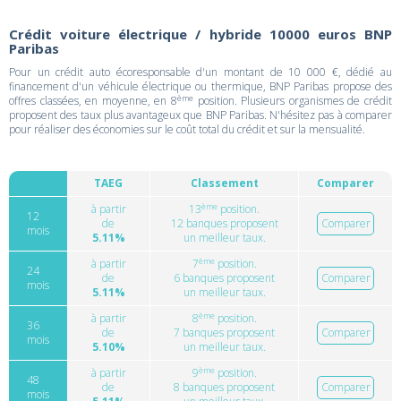
Crédit voiture électrique / hybride 10000 euros BNP
Paribas
Pour un crédit auto écoresponsable d'un montant de 10 000 €, dédié au
financement d'un véhicule électrique ou thermique, BNP Paribas propose des
ème
offres classées, en moyenne, en 8
position. Plusieurs organismes de crédit
proposent des taux plus avantageux que BNP Paribas. N'hésitez pas à comparer
pour réaliser des économies sur le coût total du crédit et sur la mensualité.
TAEG
Classement
Comparer
ème
à partir
13
position.
12
de
12 banques proposent
Comparer
mois
5.11%
un meilleur taux.
ème
à partir
7
position.
24
de
6 banques proposent
Comparer
mois
5.11%
un meilleur taux.
ème
à partir
8
position.
36
de
7 banques proposent
Comparer
mois
5.10%
un meilleur taux.
ème
à partir
9
position.
48
de
8 banques proposent
Comparer
mois