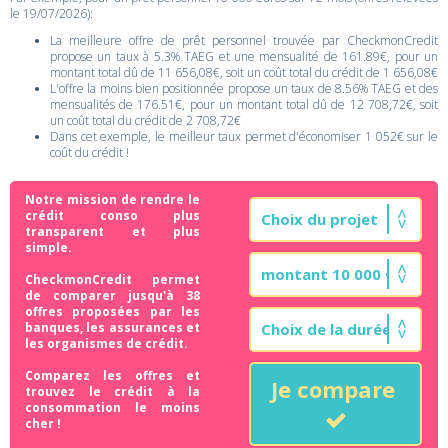
le 19/07/2026):
La meilleure offre de prêt personnel trouvée par CheckmonCredit
propose un taux à 5.3% TAEG et une mensualité de 161.89€, pour un
montant total dû de 11 656,08€, soit un coût total du crédit de 1 656,08€
L'offre la moins bien positionnée propose un taux de 8.56% TAEG et des
mensualités de 176.51€, pour un montant total dû de 12 708,72€, soit
un coût total du crédit de 2 708,72€
Dans cet exemple, le meilleur taux permet d'économiser 1 052€ sur le
coût du crédit !
Notre mission de rendre le
crédit conso plus
transparent et plus
simple.
CheckmonCredit permet
de comparer jusqu'à 38
offres proposées par les
banques, les assurances et
les organismes de crédit.
Comparez les offres et
Je compare
trouvez le crédit à la
consommation le moins
cher !