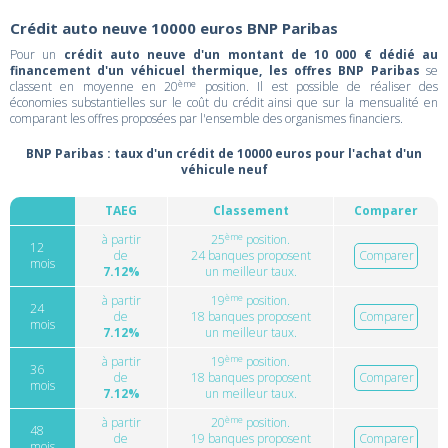
Crédit auto neuve 10000 euros BNP Paribas
Pour un
crédit auto neuve d'un montant de 10 000 € dédié au
financement d'un véhicuel thermique, les offres BNP Paribas
se
ème
classent en moyenne en 20
position. Il est possible de réaliser des
économies substantielles sur le coût du crédit ainsi que sur la mensualité en
comparant les offres proposées par l'ensemble des organismes financiers.
BNP Paribas : taux d'un crédit de 10000 euros pour l'achat d'un
véhicule neuf
TAEG
Classement
Comparer
ème
à partir
25
position.
12
de
24 banques proposent
Comparer
mois
7.12%
un meilleur taux.
ème
à partir
19
position.
24
de
18 banques proposent
Comparer
mois
7.12%
un meilleur taux.
ème
à partir
19
position.
36
de
18 banques proposent
Comparer
mois
7.12%
un meilleur taux.
ème
à partir
20
position.
48
de
19 banques proposent
Comparer
mois