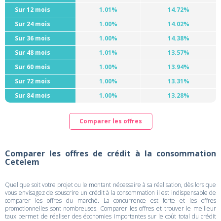
Sur 12 mois
1.01%
14.72%
Sur 24 mois
1.00%
14.02%
Sur 36 mois
1.00%
14.38%
Sur 48 mois
1.01%
13.57%
Sur 60 mois
1.00%
13.94%
Sur 72 mois
1.00%
13.31%
Sur 84 mois
1.00%
13.28%
Comparer les offres
Comparer les offres de crédit à la consommation
Cetelem
Quel que soit votre projet ou le montant nécessaire à sa réalisation, dès lors que
vous envisagez de souscrire un crédit à la consommation il est indispensable de
comparer les offres du marché. La concurrence est forte et les offres
promotionnelles sont nombreuses. Comparer les offres et trouver le meilleur
taux permet de réaliser des économies importantes sur le coût total du crédit