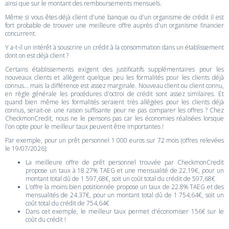
ainsi que sur le montant des remboursements mensuels.
Même si vous êtes déjà client d'une banque ou d'un organisme de crédit il est
fort probable de trouver une meilleure offre auprès d'un organisme financier
concurrent.
Y a-t-il un intérêt à souscrire un crédit à la consommation dans un établissement
dont on est déjà client ?
Certains établissements exigent des justificatifs supplémentaires pour les
nouveaux clients et allègent quelque peu les formalités pour les clients déjà
connus... mais la différence est assez marginale. Nouveau client ou client connu,
en règle générale les procédures d'octroi de crédit sont assez similaires. Et
quand bien même les formalités seraient très allégées pour les clients déjà
connus, serait-ce une raison suffisante pour ne pas comparer les offres ? Chez
CheckmonCredit, nous ne le pensons pas car les économies réalisées lorsque
l'on opte pour le meilleur taux peuvent être importantes !
Par exemple, pour un prêt personnel 1 000 euros sur 72 mois (offres relevées
le 19/07/2026):
La meilleure offre de prêt personnel trouvée par CheckmonCredit
propose un taux à 18.27% TAEG et une mensualité de 22.19€, pour un
montant total dû de 1 597,68€, soit un coût total du crédit de 597,68€
L'offre la moins bien positionnée propose un taux de 22.8% TAEG et des
mensualités de 24.37€, pour un montant total dû de 1 754,64€, soit un
coût total du crédit de 754,64€
Dans cet exemple, le meilleur taux permet d'économiser 156€ sur le
coût du crédit !