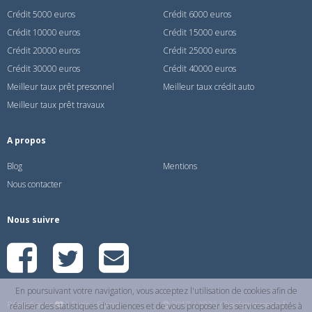
Crédit 5000 euros
Crédit 6000 euros
Crédit 10000 euros
Crédit 15000 euros
Crédit 20000 euros
Crédit 25000 euros
Crédit 30000 euros
Crédit 40000 euros
Meilleur taux prêt presonnel
Meilleur taux crédit auto
Meilleur taux prêt travaux
A propos
Blog
Mentions
Nous contacter
Nous suivre
En poursuivant votre navigation, vous acceptez l'utilisation de cookies afin de
Réalisé avec
à Paris - France
2017 / 2026 Checkmoncredit.fr
réaliser des statistiques d'audiences et de vous proposer les services adaptés à