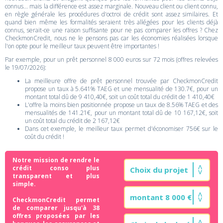
connus... mais la différence est assez marginale. Nouveau client ou client connu,
en règle générale les procédures d'octroi de crédit sont assez similaires. Et
quand bien même les formalités seraient très allégées pour les clients déjà
connus, serait-ce une raison suffisante pour ne pas comparer les offres ? Chez
CheckmonCredit, nous ne le pensons pas car les économies réalisées lorsque
l'on opte pour le meilleur taux peuvent être importantes !
Par exemple, pour un prêt personnel 8 000 euros sur 72 mois (offres relevées
le 19/07/2026):
La meilleure offre de prêt personnel trouvée par CheckmonCredit
propose un taux à 5.641% TAEG et une mensualité de 130.7€, pour un
montant total dû de 9 410,40€, soit un coût total du crédit de 1 410,40€
L'offre la moins bien positionnée propose un taux de 8.56% TAEG et des
mensualités de 141.21€, pour un montant total dû de 10 167,12€, soit
un coût total du crédit de 2 167,12€
Dans cet exemple, le meilleur taux permet d'économiser 756€ sur le
coût du crédit !
Notre mission de rendre le
crédit conso plus
transparent et plus
simple.
CheckmonCredit permet
de comparer jusqu'à 38
offres proposées par les