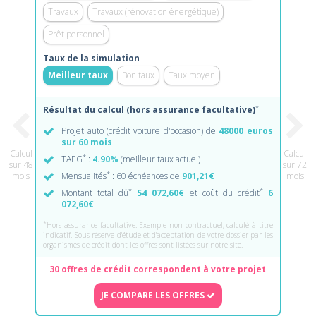
Travaux
Travaux (rénovation énergétique)
Prêt personnel
Taux de la simulation
Meilleur taux
Bon taux
Taux moyen
*
Résultat du calcul (hors assurance facultative)
Projet auto (crédit voiture d'occasion) de
48000 euros
sur 60 mois
Calcul
Calcul
*
TAEG
:
4.90%
(meilleur taux actuel)
sur 48
sur 72
*
mois
Mensualités
: 60 échéances de
901,21€
mois
*
*
Montant total dû
54 072,60€
et coût du crédit
6
072,60€
*
Hors assurance facultative. Exemple non contractuel, calculé à titre
indicatif. Sous réserve d'étude et d'acceptation de votre dossier par les
organismes de crédit dont les offres sont listées sur notre site.
30 offres de crédit correspondent à votre projet
JE COMPARE LES OFFRES