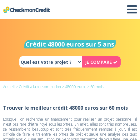
Crédit 48000 euros sur 5 ans
JE COMPARE
Accueil
>
Crédit à la consommation
>
48000 euros
> 60 mois
Trouver le meilleur crédit 48000 euros sur 60 mois
Lorsque l'on recherche un financement pour réaliser un projet personnel, il
n'est pas rare d'être noyé sous les offres. En effet, elles sont très nombreuses,
se ressemblent beaucoup et sont très fréquemment remises à jour. Il est
difficile de faire le tri entre les offres de prêt et seule une analyse des taux
actuels ainsi qu'une simulation peuvent vous permettre de vous faire une idée