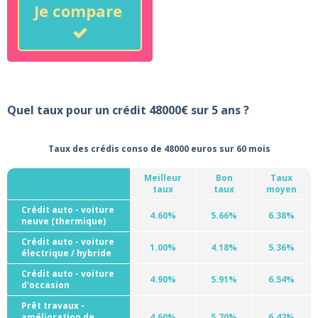
Je compare
Quel taux pour un crédit 48000€ sur 5 ans ?
Taux des crédis conso de 48000 euros sur 60 mois
Meilleur
Bon
Taux
taux
taux
moyen
Crédit auto - voiture
4.60%
5.66%
6.38%
neuve (thermique)
Crédit auto - voiture
1.00%
4.18%
5.36%
électrique / hybride
Crédit auto - voiture
4.90%
5.91%
6.54%
d'occasion
Prêt travaux -
amélioration de
4.60%
5.70%
6.42%