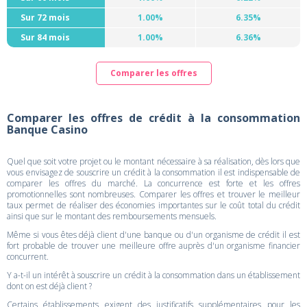
Sur 72 mois
1.00%
6.35%
Sur 84 mois
1.00%
6.36%
Comparer les offres
Comparer les offres de crédit à la consommation
Banque Casino
Quel que soit votre projet ou le montant nécessaire à sa réalisation, dès lors que
vous envisagez de souscrire un crédit à la consommation il est indispensable de
comparer les offres du marché. La concurrence est forte et les offres
promotionnelles sont nombreuses. Comparer les offres et trouver le meilleur
taux permet de réaliser des économies importantes sur le coût total du crédit
ainsi que sur le montant des remboursements mensuels.
Même si vous êtes déjà client d'une banque ou d'un organisme de crédit il est
fort probable de trouver une meilleure offre auprès d'un organisme financier
concurrent.
Y a-t-il un intérêt à souscrire un crédit à la consommation dans un établissement
dont on est déjà client ?
Certains établissements exigent des justificatifs supplémentaires pour les