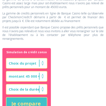
Casino est assez large mais pour cet établissement nous n'avons pas relevé de
prêts personnels pour un montant de 45000 euros.
La gamme de credits personnels en ligne de Banque Casino telle qu'observée
par CheckmonCredit.fr démarre à partir de € et permet de financer des
projets jusqu'à €. Elle est notamment dédiée au financement
Il est possible cependant que Banque Casino propose des prêts personnels que
nous n'avons pas relevés et nous vous invitons à aller vous renseigner sur le site
de l'établissement ou à les contacter par téléphone pour plus de
renseignements.
Simulation de crédit conso
Je compare