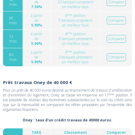
de
23 banques proposent
Comparer
mois
7.50%
un meilleur taux.
ème
à partir
6
position.
60
de
5 banques proposent
Comparer
mois
5.90%
un meilleur taux.
ème
à partir
4
position.
72
de
3 banques proposent
Comparer
mois
5.90%
un meilleur taux.
ème
à partir
4
position.
84
de
3 banques proposent
Comparer
mois
5.90%
un meilleur taux.
Prêt travaux Oney de 40 000 €
Pour un prêt de 40 000 euros destiné au financement de travaux d'amélioration
ème
et d'entretien du logement, Oney se classe en moyenne en 17
position. Il
est possible de réaliser des économies substantielles sur le coût du crédit ainsi
que sur la mensualité en comparant les offres proposées par l'ensemble des
organismes financiers.
Oney : taux d'un crédit travaux de 40000 euros.
TAEG
Classement
Comparer