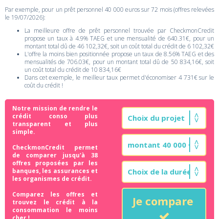
Par exemple, pour un prêt personnel 40 000 euros sur 72 mois (offres relevées
le 19/07/2026):
La meilleure offre de prêt personnel trouvée par CheckmonCredit
propose un taux à 4.9% TAEG et une mensualité de 640.31€, pour un
montant total dû de 46 102,32€, soit un coût total du crédit de 6 102,32€
L'offre la moins bien positionnée propose un taux de 8.56% TAEG et des
mensualités de 706.03€, pour un montant total dû de 50 834,16€, soit
un coût total du crédit de 10 834,16€
Dans cet exemple, le meilleur taux permet d'économiser 4 731€ sur le
coût du crédit !
Notre mission de rendre le
crédit conso plus
transparent et plus
simple.
CheckmonCredit permet
de comparer jusqu'à 38
offres proposées par les
banques, les assurances et
les organismes de crédit.
Comparez les offres et
Je compare
trouvez le crédit à la
consommation le moins
cher !