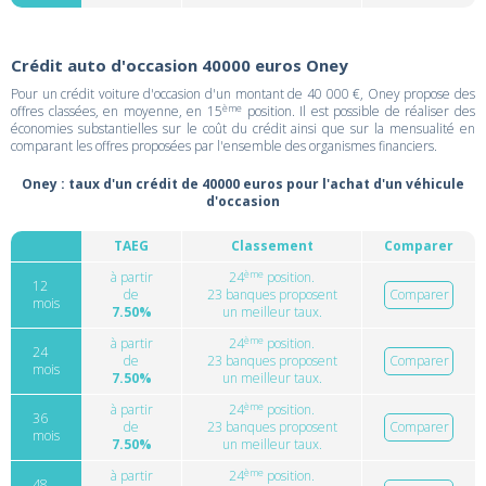
Crédit auto d'occasion 40000 euros Oney
Pour un crédit voiture d'occasion d'un montant de 40 000 €, Oney propose des
ème
offres classées, en moyenne, en 15
position. Il est possible de réaliser des
économies substantielles sur le coût du crédit ainsi que sur la mensualité en
comparant les offres proposées par l'ensemble des organismes financiers.
Oney : taux d'un crédit de 40000 euros pour l'achat d'un véhicule
d'occasion
TAEG
Classement
Comparer
ème
à partir
24
position.
12
de
23 banques proposent
Comparer
mois
7.50%
un meilleur taux.
ème
à partir
24
position.
24
de
23 banques proposent
Comparer
mois
7.50%
un meilleur taux.
ème
à partir
24
position.
36
de
23 banques proposent
Comparer
mois
7.50%
un meilleur taux.
ème
à partir
24
position.
48