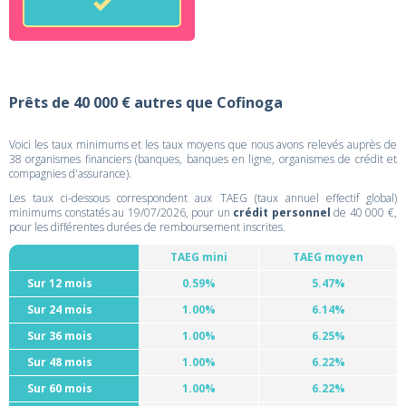
Prêts de 40 000 € autres que Cofinoga
Voici les taux minimums et les taux moyens que nous avons relevés auprès de
38 organismes financiers (banques, banques en ligne, organismes de crédit et
compagnies d'assurance).
Les taux ci-dessous correspondent aux TAEG (taux annuel effectif global)
minimums constatés au 19/07/2026, pour un
crédit personnel
de 40 000 €,
pour les différentes durées de remboursement inscrites.
TAEG mini
TAEG moyen
Sur 12 mois
0.59%
5.47%
Sur 24 mois
1.00%
6.14%
Sur 36 mois
1.00%
6.25%
Sur 48 mois
1.00%
6.22%
Sur 60 mois
1.00%
6.22%