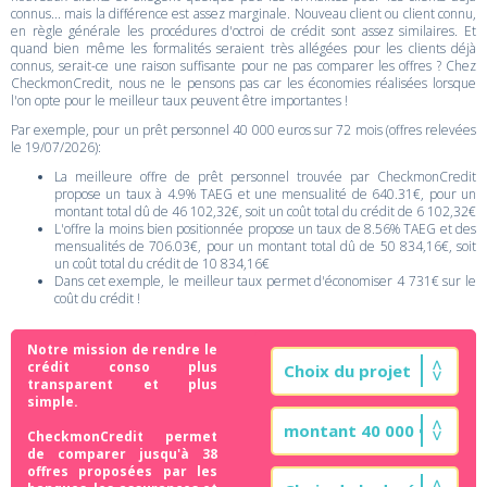
connus... mais la différence est assez marginale. Nouveau client ou client connu,
en règle générale les procédures d'octroi de crédit sont assez similaires. Et
quand bien même les formalités seraient très allégées pour les clients déjà
connus, serait-ce une raison suffisante pour ne pas comparer les offres ? Chez
CheckmonCredit, nous ne le pensons pas car les économies réalisées lorsque
l'on opte pour le meilleur taux peuvent être importantes !
Par exemple, pour un prêt personnel 40 000 euros sur 72 mois (offres relevées
le 19/07/2026):
La meilleure offre de prêt personnel trouvée par CheckmonCredit
propose un taux à 4.9% TAEG et une mensualité de 640.31€, pour un
montant total dû de 46 102,32€, soit un coût total du crédit de 6 102,32€
L'offre la moins bien positionnée propose un taux de 8.56% TAEG et des
mensualités de 706.03€, pour un montant total dû de 50 834,16€, soit
un coût total du crédit de 10 834,16€
Dans cet exemple, le meilleur taux permet d'économiser 4 731€ sur le
coût du crédit !
Notre mission de rendre le
crédit conso plus
transparent et plus
simple.
CheckmonCredit permet
de comparer jusqu'à 38
offres proposées par les