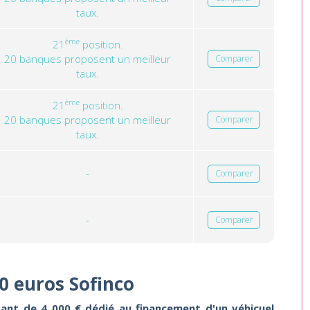
taux.
ème
21
position.
20 banques proposent un meilleur
Comparer
taux.
ème
21
position.
20 banques proposent un meilleur
Comparer
taux.
-
Comparer
-
Comparer
0 euros Sofinco
ant de 4 000 € dédié au financement d'un véhicuel