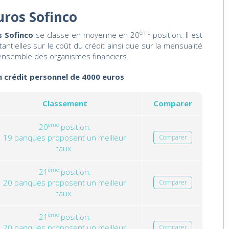
uros Sofinco
ème
s Sofinco
se classe en moyenne en 20
position. Il est
ntielles sur le coût du crédit ainsi que sur la mensualité
ensemble des organismes financiers.
un crédit personnel de 4000 euros
Classement
Comparer
ème
20
position.
19 banques proposent un meilleur
Comparer
taux.
ème
21
position.
20 banques proposent un meilleur
Comparer
taux.
ème
21
position.
20 banques proposent un meilleur
Comparer