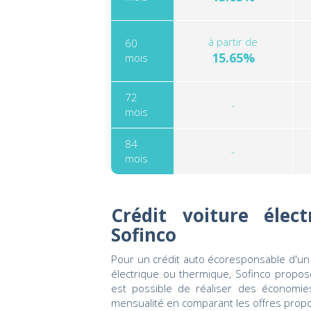
à partir de
60
15.65%
mois
72
-
mois
84
-
mois
Crédit voiture élec
Sofinco
Pour un crédit auto écoresponsable d'un
électrique ou thermique, Sofinco propo
est possible de réaliser des économies
mensualité en comparant les offres prop