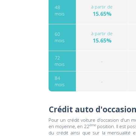
à partir de
48
15.65%
mois
à partir de
60
15.65%
mois
72
-
mois
84
-
mois
Crédit auto d'occasio
Pour un crédit voiture d'occasion d'un m
ème
en moyenne, en 22
position. Il est po
du crédit ainsi que sur la mensualité