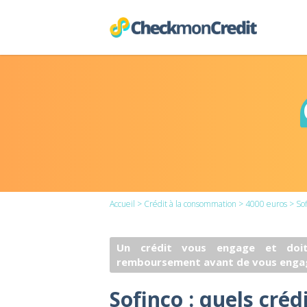
Accueil
>
Crédit à la consommation
>
4000 euros
> Sof
Un crédit vous engage et doit
remboursement avant de vous enga
Sofinco : quels créd