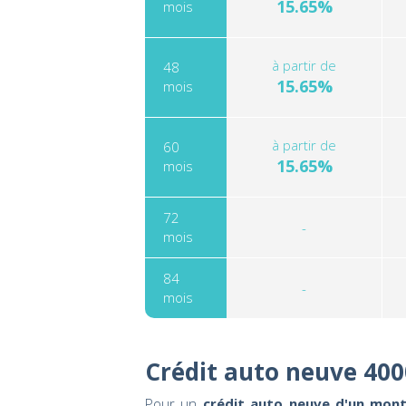
15.65%
mois
à partir de
48
15.65%
mois
à partir de
60
15.65%
mois
72
-
mois
84
-
mois
Crédit auto neuve 400
Pour un
crédit auto neuve d'un mont