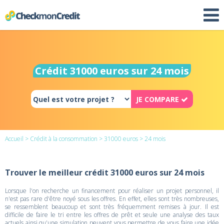
Crédit 31000 euros sur 24 mois
JE COMPARE
Accueil
>
Crédit à la consommation
>
31000 euros
> 24 mois
Trouver le meilleur crédit 31000 euros sur 24 mois
Lorsque l'on recherche un financement pour réaliser un projet personnel, il
n'est pas rare d'être noyé sous les offres. En effet, elles sont très nombreuses,
se ressemblent beaucoup et sont très fréquemment remises à jour. Il est
difficile de faire le tri entre les offres de prêt et seule une analyse des taux
actuels ainsi qu'une simulation peuvent vous permettre de vous faire une idée