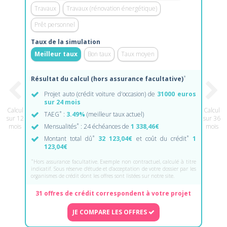
Travaux
Travaux (rénovation énergétique)
Prêt personnel
Taux de la simulation
Meilleur taux
Bon taux
Taux moyen
*
Résultat du calcul (hors assurance facultative)
Projet auto (crédit voiture d'occasion) de
31000 euros
sur 24 mois
Calcul
Calcul
*
TAEG
:
3.49%
(meilleur taux actuel)
sur 12
sur 36
*
mois
Mensualités
: 24 échéances de
1 338,46€
mois
*
*
Montant total dû
32 123,04€
et coût du crédit
1
123,04€
*
Hors assurance facultative. Exemple non contractuel, calculé à titre
indicatif. Sous réserve d'étude et d'acceptation de votre dossier par les
organismes de crédit dont les offres sont listées sur notre site.
31 offres de crédit correspondent à votre projet
JE COMPARE LES OFFRES