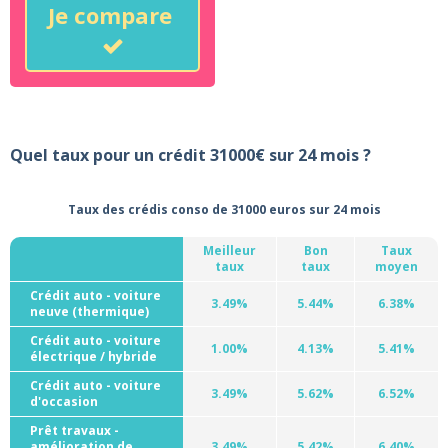
Je compare
Quel taux pour un crédit 31000€ sur 24 mois ?
Taux des crédis conso de 31000 euros sur 24 mois
Meilleur
Bon
Taux
taux
taux
moyen
Crédit auto - voiture
3.49%
5.44%
6.38%
neuve (thermique)
Crédit auto - voiture
1.00%
4.13%
5.41%
électrique / hybride
Crédit auto - voiture
3.49%
5.62%
6.52%
d'occasion
Prêt travaux -
amélioration de
3.49%
5.42%
6.40%