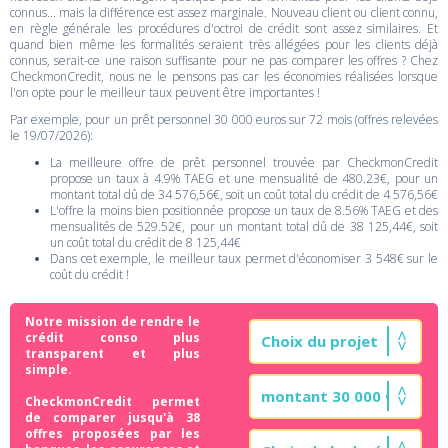
connus... mais la différence est assez marginale. Nouveau client ou client connu,
en règle générale les procédures d'octroi de crédit sont assez similaires. Et
quand bien même les formalités seraient très allégées pour les clients déjà
connus, serait-ce une raison suffisante pour ne pas comparer les offres ? Chez
CheckmonCredit, nous ne le pensons pas car les économies réalisées lorsque
l'on opte pour le meilleur taux peuvent être importantes !
Par exemple, pour un prêt personnel 30 000 euros sur 72 mois (offres relevées
le 19/07/2026):
La meilleure offre de prêt personnel trouvée par CheckmonCredit
propose un taux à 4.9% TAEG et une mensualité de 480.23€, pour un
montant total dû de 34 576,56€, soit un coût total du crédit de 4 576,56€
L'offre la moins bien positionnée propose un taux de 8.56% TAEG et des
mensualités de 529.52€, pour un montant total dû de 38 125,44€, soit
un coût total du crédit de 8 125,44€
Dans cet exemple, le meilleur taux permet d'économiser 3 548€ sur le
coût du crédit !
Notre mission de rendre le
crédit conso plus
transparent et plus
simple.
CheckmonCredit permet
de comparer jusqu'à 38
offres proposées par les