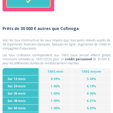
Prêts de 30 000 € autres que Cofinoga
Voici les taux minimums et les taux moyens que nous avons relevés auprès de
38 organismes financiers (banques, banques en ligne, organismes de crédit et
compagnies d'assurance).
Les taux ci-dessous correspondent aux TAEG (taux annuel effectif global)
minimums constatés au 19/07/2026, pour un
crédit personnel
de 30 000 €,
pour les différentes durées de remboursement inscrites.
TAEG mini
TAEG moyen
Sur 12 mois
0.59%
5.36%
Sur 24 mois
1.00%
6.19%
Sur 36 mois
1.00%
6.30%
Sur 48 mois
1.00%
6.31%
Sur 60 mois
1.00%
6.35%