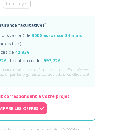
Taux moyen
*
ssurance facultative)
re d'occasion) de
3000 euros sur 84 mois
taux actuel)
nces de
42,83€
*
72€
et coût du crédit
597,72€
 non contractuel, calculé à titre indicatif. Sous réserve
ossier par les organismes de crédit dont les offres sont
it correspondent à votre projet
MPARE LES OFFRES
Accéder au simulateur de crédit
sur 84