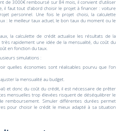
ent de 3000€ remboursé sur 84 mois, il convient d'utiliser
, il faut tout d'abord choisir le projet à financer : voiture
ojet personnel. Une fois le projet choisi, la calculette
ux : le meilleur taux actuel, le bon taux du moment ou le
ux, la calculette de crédit actualise les résultats de la
e très rapidement une idée de la mensualité, du coût du
oût en fonction du taux.
usieurs simulations :
voir quelles économies sont réalisables pourvu que l'on
ajuster la mensualité au budget.
al) et donc du coût du crédit, il est nécessaire de prêter
ces mensuelles trop élevées risquent de déséquilibrer le
s de remboursement. Simuler différentes durées permet
res pour choisir le crédit le mieux adapté à sa situation