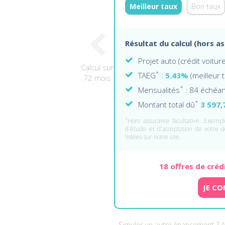
Meilleur taux
Bon taux
Résultat du calcul (hors a
Projet auto (crédit voitu
Calcul sur
*
TAEG
:
5.43%
(meilleur 
72 mois
*
Mensualités
: 84 échéa
*
Montant total dû
3 597,
*
Hors assurance facultative. Exemple
d'étude et d'acceptation de votre d
listées sur notre site.
18 offres de créd
JE CO
Simuler un autre financement ? 