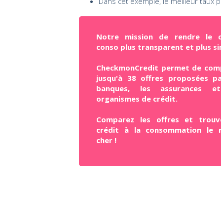
Dans cet exemple, le meilleur taux 
Notre mission de rendre le c
conso plus transparent et plus si
CheckmonCredit permet de com
jusqu'à 38 offres proposées pa
banques, les assurances e
organismes de crédit.
Comparez les offres et trouv
crédit à la consommation le 
cher !