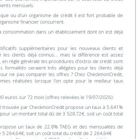
ments mensuels.
que ou d'un organisme de crédit il est fort probable de
rganisme financier concurrent.
 à la consommation dans un établissement dont on est déjà
tificatifs supplémentaires pour les nouveaux clients et
 les clients déjà connus... mais la différence est assez
, en règle générale les procédures d'octroi de crédit sont
 formalités seraient très allégées pour les clients déjà
 pour ne pas comparer les offres ? Chez CheckmonCredit,
ies réalisées lorsque l'on opte pour le meilleur taux
0 euros sur 72 mois (offres relevées le 19/07/2026):
nel trouvée par CheckmonCredit propose un taux à 5.641%
our un montant total dû de 3 528,72€, soit un coût total
e propose un taux de 22.8% TAEG et des mensualités de
 5 264,64€, soit un coût total du crédit de 2 264,64€