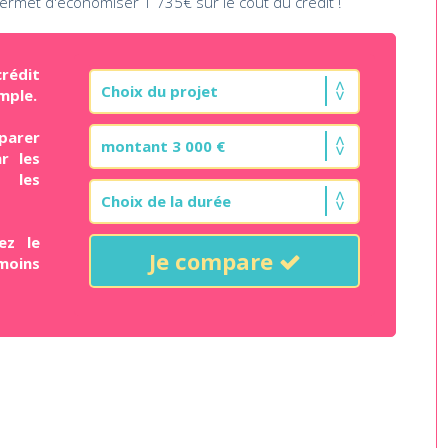
permet d'économiser 1 735€ sur le coût du crédit !
rédit
mple.
parer
r les
t les
ez le
Je compare
moins