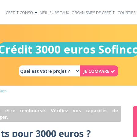
CREDIT CONSO
MEILLEURS TAUX
ORGANISMES DE CREDIT
COURTIER 
Crédit 3000 euros Sofinc
JE COMPARE
inco
 être remboursé. Vérifiez vos capacités de
ger.
its pour 3000 euros ?