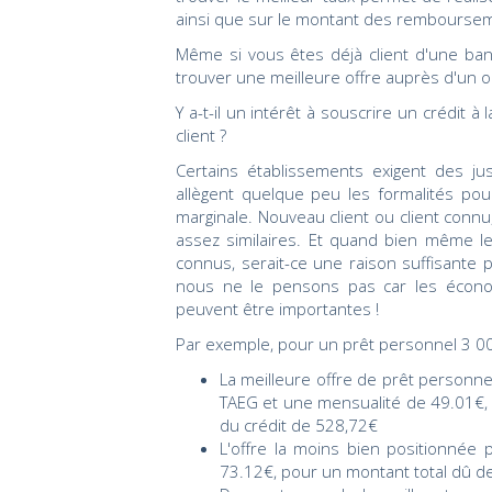
ainsi que sur le montant des rembourse
Même si vous êtes déjà client d'une ban
trouver une meilleure offre auprès d'un o
Y a-t-il un intérêt à souscrire un crédit
client ?
Certains établissements exigent des jus
allègent quelque peu les formalités pour
marginale. Nouveau client ou client connu
assez similaires. Et quand bien même les
connus, serait-ce une raison suffisante
nous ne le pensons pas car les économ
peuvent être importantes !
Par exemple, pour un prêt personnel 3 00
La meilleure offre de prêt person
TAEG et une mensualité de 49.01€, p
du crédit de 528,72€
L'offre la moins bien positionné
73.12€, pour un montant total dû de