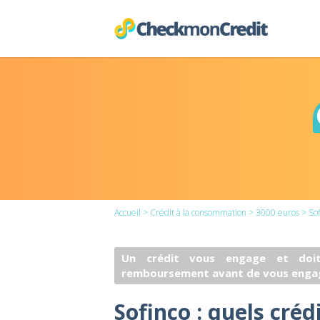
Accueil
>
Crédit à la consommation
>
3000 euros
> Sof
Un crédit vous engage et doit
remboursement avant de vous enga
Sofinco : quels créd