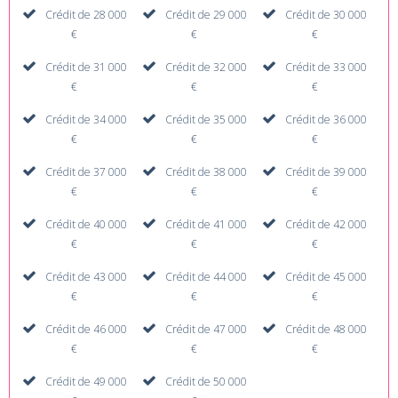
Crédit de 28 000
Crédit de 29 000
Crédit de 30 000
€
€
€
Crédit de 31 000
Crédit de 32 000
Crédit de 33 000
€
€
€
Crédit de 34 000
Crédit de 35 000
Crédit de 36 000
€
€
€
Crédit de 37 000
Crédit de 38 000
Crédit de 39 000
€
€
€
Crédit de 40 000
Crédit de 41 000
Crédit de 42 000
€
€
€
Crédit de 43 000
Crédit de 44 000
Crédit de 45 000
€
€
€
Crédit de 46 000
Crédit de 47 000
Crédit de 48 000
€
€
€
Crédit de 49 000
Crédit de 50 000