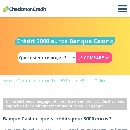
Crédit 3000 euros Banque Casino
JE COMPARE
Accueil
>
Crédit à la consommation
>
3000 euros
> Banque Casino
Un crédit vous engage et doit être remboursé. Vérifiez vos
capacités de remboursement avant de vous engager.
Banque Casino : quels crédits pour 3000 euros ?
La gamme de prêts à la consommation amortissables proposée par Banque