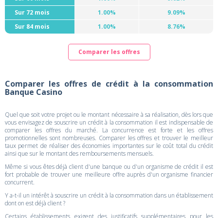
Sur 72 mois
1.00%
9.09%
Sur 84 mois
1.00%
8.76%
Comparer les offres
Comparer les offres de crédit à la consommation
Banque Casino
Quel que soit votre projet ou le montant nécessaire à sa réalisation, dès lors que
vous envisagez de souscrire un crédit à la consommation il est indispensable de
comparer les offres du marché. La concurrence est forte et les offres
promotionnelles sont nombreuses. Comparer les offres et trouver le meilleur
taux permet de réaliser des économies importantes sur le coût total du crédit
ainsi que sur le montant des remboursements mensuels.
Même si vous êtes déjà client d'une banque ou d'un organisme de crédit il est
fort probable de trouver une meilleure offre auprès d'un organisme financier
concurrent.
Y a-t-il un intérêt à souscrire un crédit à la consommation dans un établissement
dont on est déjà client ?
Certains établissements exigent des justificatifs supplémentaires pour les