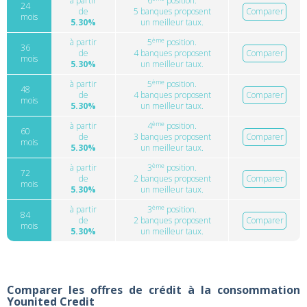
à partir
6
position.
24
de
5 banques proposent
Comparer
mois
5.30%
un meilleur taux.
ème
à partir
5
position.
36
de
4 banques proposent
Comparer
mois
5.30%
un meilleur taux.
ème
à partir
5
position.
48
de
4 banques proposent
Comparer
mois
5.30%
un meilleur taux.
ème
à partir
4
position.
60
de
3 banques proposent
Comparer
mois
5.30%
un meilleur taux.
ème
à partir
3
position.
72
de
2 banques proposent
Comparer
mois
5.30%
un meilleur taux.
ème
à partir
3
position.
84
de
2 banques proposent
Comparer
mois
5.30%
un meilleur taux.
Comparer les offres de crédit à la consommation
Younited Credit