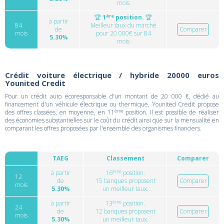
mois
ère
🏆
1
position.
🏆
à partir
84
Meilleur taux du marché
de
Comparer
mois
pour 20 000€ sur 84
5.30%
mois
Crédit voiture électrique / hybride 20000 euros
Younited Credit
Pour un crédit auto écoresponsable d'un montant de 20 000 €, dédié au
financement d'un véhicule électrique ou thermique, Younited Credit propose
ème
des offres classées, en moyenne, en 11
position. Il est possible de réaliser
des économies substantielles sur le coût du crédit ainsi que sur la mensualité en
comparant les offres proposées par l'ensemble des organismes financiers.
TAEG
Classement
Comparer
ème
à partir
16
position.
12
de
15 banques proposent
Comparer
mois
5.30%
un meilleur taux.
ème
à partir
13
position.
24
de
12 banques proposent
Comparer
mois
5.30%
un meilleur taux.