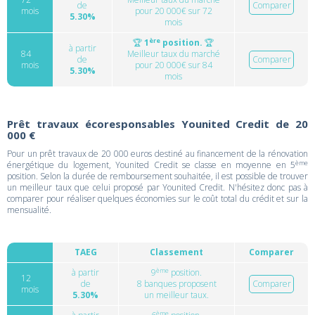
de
Comparer
mois
pour 20 000€ sur 72
5.30%
mois
ère
🏆
1
position.
🏆
à partir
84
Meilleur taux du marché
de
Comparer
mois
pour 20 000€ sur 84
5.30%
mois
Prêt travaux écoresponsables Younited Credit de 20
000 €
Pour un prêt travaux de 20 000 euros destiné au financement de la rénovation
ème
énergétique du logement, Younited Credit se classe en moyenne en 5
position. Selon la durée de remboursement souhaitée, il est possible de trouver
un meilleur taux que celui proposé par Younited Credit. N'hésitez donc pas à
comparer pour réaliser quelques économies sur le coût total du crédit et sur la
mensualité.
TAEG
Classement
Comparer
ème
à partir
9
position.
12
de
8 banques proposent
Comparer
mois
5.30%
un meilleur taux.
ème