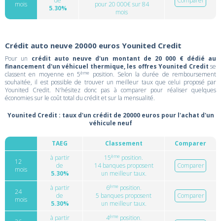
de
Comparer
mois
pour 20 000€ sur 84
5.30%
mois
Crédit auto neuve 20000 euros Younited Credit
Pour un
crédit auto neuve d'un montant de 20 000 € dédié au
financement d'un véhicuel thermique, les offres Younited Credit
se
ème
classent en moyenne en 5
position. Selon la durée de remboursement
souhaitée, il est possible de trouver un meilleur taux que celui proposé par
Younited Credit. N'hésitez donc pas à comparer pour réaliser quelques
économies sur le coût total du crédit et sur la mensualité.
Younited Credit : taux d'un crédit de 20000 euros pour l'achat d'un
véhicule neuf
TAEG
Classement
Comparer
ème
à partir
15
position.
12
de
14 banques proposent
Comparer
mois
5.30%
un meilleur taux.
ème
à partir
6
position.
24
de
5 banques proposent
Comparer
mois
5.30%
un meilleur taux.
ème
à partir
4
position.