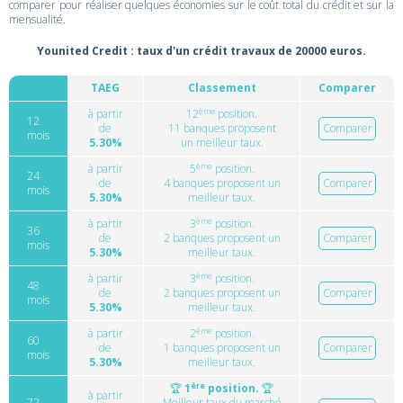
comparer pour réaliser quelques économies sur le coût total du crédit et sur la
mensualité.
Younited Credit : taux d'un crédit travaux de 20000 euros.
TAEG
Classement
Comparer
ème
à partir
12
position.
12
de
11 banques proposent
Comparer
mois
5.30%
un meilleur taux.
ème
à partir
5
position.
24
de
4 banques proposent un
Comparer
mois
5.30%
meilleur taux.
ème
à partir
3
position.
36
de
2 banques proposent un
Comparer
mois
5.30%
meilleur taux.
ème
à partir
3
position.
48
de
2 banques proposent un
Comparer
mois
5.30%
meilleur taux.
ème
à partir
2
position.
60
de
1 banques proposent un
Comparer
mois
5.30%
meilleur taux.
ère
🏆
1
position.
🏆
à partir
72
Meilleur taux du marché