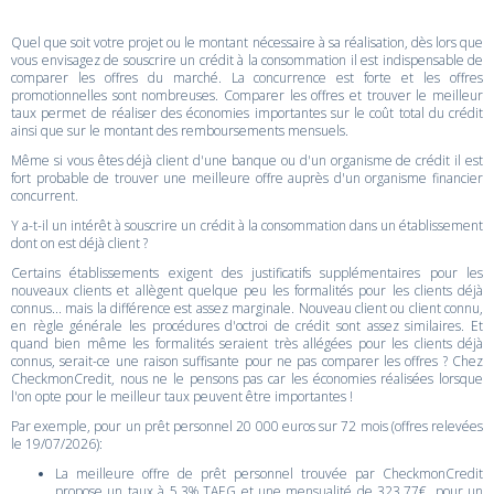
Quel que soit votre projet ou le montant nécessaire à sa réalisation, dès lors que
vous envisagez de souscrire un crédit à la consommation il est indispensable de
comparer les offres du marché. La concurrence est forte et les offres
promotionnelles sont nombreuses. Comparer les offres et trouver le meilleur
taux permet de réaliser des économies importantes sur le coût total du crédit
ainsi que sur le montant des remboursements mensuels.
Même si vous êtes déjà client d'une banque ou d'un organisme de crédit il est
fort probable de trouver une meilleure offre auprès d'un organisme financier
concurrent.
Y a-t-il un intérêt à souscrire un crédit à la consommation dans un établissement
dont on est déjà client ?
Certains établissements exigent des justificatifs supplémentaires pour les
nouveaux clients et allègent quelque peu les formalités pour les clients déjà
connus... mais la différence est assez marginale. Nouveau client ou client connu,
en règle générale les procédures d'octroi de crédit sont assez similaires. Et
quand bien même les formalités seraient très allégées pour les clients déjà
connus, serait-ce une raison suffisante pour ne pas comparer les offres ? Chez
CheckmonCredit, nous ne le pensons pas car les économies réalisées lorsque
l'on opte pour le meilleur taux peuvent être importantes !
Par exemple, pour un prêt personnel 20 000 euros sur 72 mois (offres relevées
le 19/07/2026):
La meilleure offre de prêt personnel trouvée par CheckmonCredit
propose un taux à 5.3% TAEG et une mensualité de 323.77€, pour un