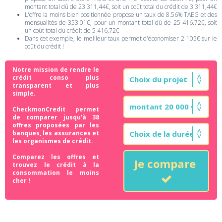
montant total dû de 23 311,44€, soit un coût total du crédit de 3 311,44€
L'offre la moins bien positionnée propose un taux de 8.56% TAEG et des
mensualités de 353.01€, pour un montant total dû de 25 416,72€, soit
un coût total du crédit de 5 416,72€
Dans cet exemple, le meilleur taux permet d'économiser 2 105€ sur le
coût du crédit !
Notre mission de rendre le
crédit conso plus
transparent et plus
simple.
CheckmonCredit permet
de comparer jusqu'à 38
offres proposées par les
banques, les assurances et
les organismes de crédit.
Comparez les offres et
Je compare
trouvez le crédit à la
consommation le moins
cher !