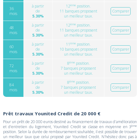
ème
à partir
12
position.
36
de
11 banques proposent
Comparer
mois
5.30%
un meilleur taux.
ème
à partir
12
position.
48
de
11 banques proposent
Comparer
mois
5.30%
un meilleur taux.
ème
à partir
11
position.
60
de
10 banques proposent
Comparer
mois
5.30%
un meilleur taux.
ème
à partir
8
position.
72
de
7 banques proposent
Comparer
mois
5.30%
un meilleur taux.
ème
à partir
8
position.
84
de
7 banques proposent
Comparer
mois
5.30%
un meilleur taux.
Prêt travaux Younited Credit de 20 000 €
Pour un prêt de 20 000 euros destiné au financement de travaux d'amélioration
ème
et d'entretien du logement, Younited Credit se classe en moyenne en 3
position. Selon la durée de remboursement souhaitée, il est possible de trouver
un meilleur taux que celui proposé par Younited Credit. N'hésitez donc pas à