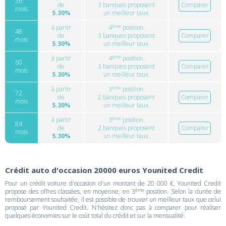
36
de
3 banques proposent
Comparer
mois
5.30%
un meilleur taux.
ème
à partir
4
position.
48
de
3 banques proposent
Comparer
mois
5.30%
un meilleur taux.
ème
à partir
4
position.
60
de
3 banques proposent
Comparer
mois
5.30%
un meilleur taux.
ème
à partir
3
position.
72
de
2 banques proposent
Comparer
mois
5.30%
un meilleur taux.
ème
à partir
3
position.
84
de
2 banques proposent
Comparer
mois
5.30%
un meilleur taux.
Crédit auto d'occasion 20000 euros Younited Credit
Pour un crédit voiture d'occasion d'un montant de 20 000 €, Younited Credit
ème
propose des offres classées, en moyenne, en 3
position. Selon la durée de
remboursement souhaitée, il est possible de trouver un meilleur taux que celui
proposé par Younited Credit. N'hésitez donc pas à comparer pour réaliser
quelques économies sur le coût total du crédit et sur la mensualité.