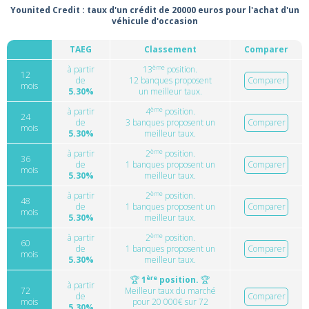
Younited Credit : taux d'un crédit de 20000 euros pour l'achat d'un
véhicule d'occasion
TAEG
Classement
Comparer
ème
à partir
13
position.
12
de
12 banques proposent
Comparer
mois
5.30%
un meilleur taux.
ème
à partir
4
position.
24
de
3 banques proposent un
Comparer
mois
5.30%
meilleur taux.
ème
à partir
2
position.
36
de
1 banques proposent un
Comparer
mois
5.30%
meilleur taux.
ème
à partir
2
position.
48
de
1 banques proposent un
Comparer
mois
5.30%
meilleur taux.
ème
à partir
2
position.
60
de
1 banques proposent un
Comparer
mois
5.30%
meilleur taux.
ère
🏆
1
position.
🏆
à partir
72
Meilleur taux du marché
de
Comparer
mois
pour 20 000€ sur 72
5.30%