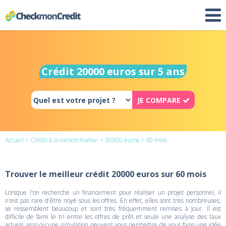
Crédit 20000 euros sur 5 ans
JE COMPARE
Accueil
>
Crédit à la consommation
>
20000 euros
> 60 mois
Trouver le meilleur crédit 20000 euros sur 60 mois
Lorsque l'on recherche un financement pour réaliser un projet personnel, il
n'est pas rare d'être noyé sous les offres. En effet, elles sont très nombreuses,
se ressemblent beaucoup et sont très fréquemment remises à jour. Il est
difficile de faire le tri entre les offres de prêt et seule une analyse des taux
actuels ainsi qu'une simulation peuvent vous permettre de vous faire une idée