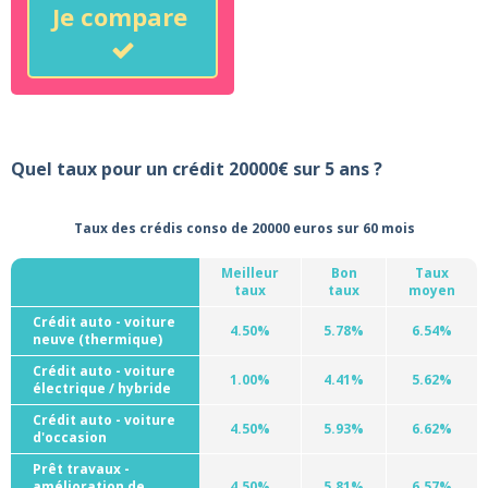
Je compare
Quel taux pour un crédit 20000€ sur 5 ans ?
Taux des crédis conso de 20000 euros sur 60 mois
Meilleur
Bon
Taux
taux
taux
moyen
Crédit auto - voiture
4.50%
5.78%
6.54%
neuve (thermique)
Crédit auto - voiture
1.00%
4.41%
5.62%
électrique / hybride
Crédit auto - voiture
4.50%
5.93%
6.62%
d'occasion
Prêt travaux -
amélioration de
4.50%
5.81%
6.57%