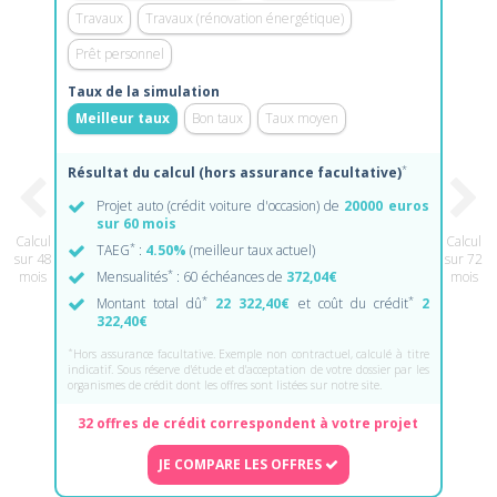
Travaux
Travaux (rénovation énergétique)
Prêt personnel
Taux de la simulation
Meilleur taux
Bon taux
Taux moyen
*
Résultat du calcul (hors assurance facultative)
Projet auto (crédit voiture d'occasion) de
20000 euros
sur 60 mois
Calcul
Calcul
*
TAEG
:
4.50%
(meilleur taux actuel)
sur 48
sur 72
*
mois
Mensualités
: 60 échéances de
372,04€
mois
*
*
Montant total dû
22 322,40€
et coût du crédit
2
322,40€
*
Hors assurance facultative. Exemple non contractuel, calculé à titre
indicatif. Sous réserve d'étude et d'acceptation de votre dossier par les
organismes de crédit dont les offres sont listées sur notre site.
32 offres de crédit correspondent à votre projet
JE COMPARE LES OFFRES