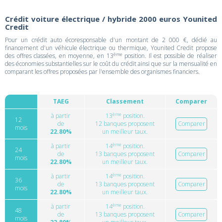
Crédit voiture électrique / hybride 2000 euros Younited
Credit
Pour un crédit auto écoresponsable d'un montant de 2 000 €, dédié au
financement d'un véhicule électrique ou thermique, Younited Credit propose
ème
des offres classées, en moyenne, en 13
position. Il est possible de réaliser
des économies substantielles sur le coût du crédit ainsi que sur la mensualité en
comparant les offres proposées par l'ensemble des organismes financiers.
TAEG
Classement
Comparer
ème
à partir
13
position.
12
de
12 banques proposent
Comparer
mois
22.80%
un meilleur taux.
ème
à partir
14
position.
24
de
13 banques proposent
Comparer
mois
22.80%
un meilleur taux.
ème
à partir
14
position.
36
de
13 banques proposent
Comparer
mois
22.80%
un meilleur taux.
ème
à partir
14
position.
48
de
13 banques proposent
Comparer
mois