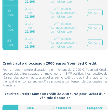
22.80%
un meilleur taux.
ème
à partir
12
position.
60
de
11 banques proposent
Comparer
mois
22.80%
un meilleur taux.
ème
à partir
12
position.
72
de
11 banques proposent
Comparer
mois
22.80%
un meilleur taux.
ème
à partir
12
position.
84
de
11 banques proposent
Comparer
mois
22.80%
un meilleur taux.
Crédit auto d'occasion 2000 euros Younited Credit
Pour un crédit voiture d'occasion d'un montant de 2 000 €, Younited Credit
ème
propose des offres classées, en moyenne, en 13
position. Il est possible de
réaliser des économies substantielles sur le coût du crédit ainsi que sur la
mensualité en comparant les offres proposées par l'ensemble des organismes
financiers.
Younited Credit : taux d'un crédit de 2000 euros pour l'achat d'un
véhicule d'occasion
TAEG
Classement
Comparer