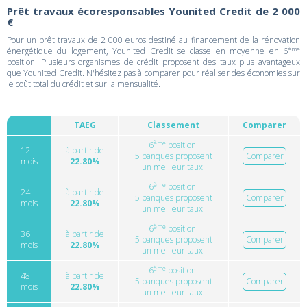
Prêt travaux écoresponsables Younited Credit de 2 000
€
Pour un prêt travaux de 2 000 euros destiné au financement de la rénovation
ème
énergétique du logement, Younited Credit se classe en moyenne en 6
position. Plusieurs organismes de crédit proposent des taux plus avantageux
que Younited Credit. N'hésitez pas à comparer pour réaliser des économies sur
le coût total du crédit et sur la mensualité.
TAEG
Classement
Comparer
ème
6
position.
12
à partir de
5 banques proposent
Comparer
mois
22.80%
un meilleur taux.
ème
6
position.
24
à partir de
5 banques proposent
Comparer
mois
22.80%
un meilleur taux.
ème
6
position.
36
à partir de
5 banques proposent
Comparer
mois
22.80%
un meilleur taux.
ème
6
position.
48
à partir de
5 banques proposent
Comparer
mois
22.80%
un meilleur taux.