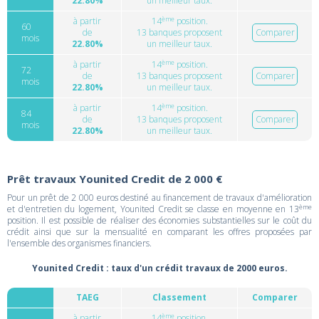
22.80%
un meilleur taux.
ème
à partir
14
position.
60
de
13 banques proposent
Comparer
mois
22.80%
un meilleur taux.
ème
à partir
14
position.
72
de
13 banques proposent
Comparer
mois
22.80%
un meilleur taux.
ème
à partir
14
position.
84
de
13 banques proposent
Comparer
mois
22.80%
un meilleur taux.
Prêt travaux Younited Credit de 2 000 €
Pour un prêt de 2 000 euros destiné au financement de travaux d'amélioration
ème
et d'entretien du logement, Younited Credit se classe en moyenne en 13
position. Il est possible de réaliser des économies substantielles sur le coût du
crédit ainsi que sur la mensualité en comparant les offres proposées par
l'ensemble des organismes financiers.
Younited Credit : taux d'un crédit travaux de 2000 euros.
TAEG
Classement
Comparer
ème
à partir
14
position.