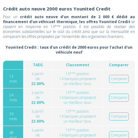
Crédit auto neuve 2000 euros Younited Credit
Pour un
crédit auto neuve d'un montant de 2 000 € dédié au
financement d'un véhicuel thermique, les offres Younited Credit
se
ème
classent en moyenne en 13
position. Il est possible de réaliser des
économies substantielles sur le coût du crédit ainsi que sur la mensualité en
comparant les offres proposées par l'ensemble des organismes financiers.
Younited Credit : taux d'un crédit de 2000 euros pour l'achat d'un
véhicule neuf
TAEG
Classement
Comparer
ème
à partir
15
position.
12
de
14 banques proposent
Comparer
mois
22.80%
un meilleur taux.
ème
à partir
15
position.
24
de
14 banques proposent
Comparer
mois
22.80%
un meilleur taux.
ème
à partir
15
position.
36
de
14 banques proposent
Comparer
mois
22.80%
un meilleur taux.
ème
à partir
15
position.
48
de
14 banques proposent
Comparer
mois