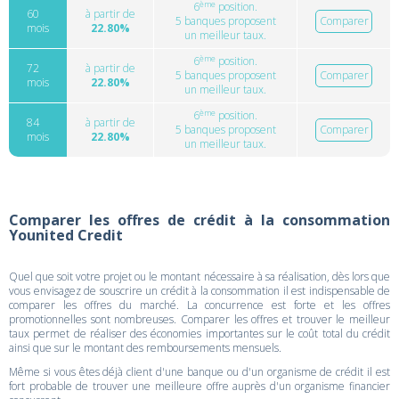
ème
6
position.
60
à partir de
5 banques proposent
Comparer
mois
22.80%
un meilleur taux.
ème
6
position.
72
à partir de
5 banques proposent
Comparer
mois
22.80%
un meilleur taux.
ème
6
position.
84
à partir de
5 banques proposent
Comparer
mois
22.80%
un meilleur taux.
Comparer les offres de crédit à la consommation
Younited Credit
Quel que soit votre projet ou le montant nécessaire à sa réalisation, dès lors que
vous envisagez de souscrire un crédit à la consommation il est indispensable de
comparer les offres du marché. La concurrence est forte et les offres
promotionnelles sont nombreuses. Comparer les offres et trouver le meilleur
taux permet de réaliser des économies importantes sur le coût total du crédit
ainsi que sur le montant des remboursements mensuels.
Même si vous êtes déjà client d'une banque ou d'un organisme de crédit il est
fort probable de trouver une meilleure offre auprès d'un organisme financier