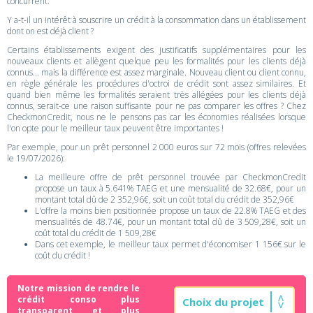
concurrent.
Y a-t-il un intérêt à souscrire un crédit à la consommation dans un établissement
dont on est déjà client ?
Certains établissements exigent des justificatifs supplémentaires pour les
nouveaux clients et allègent quelque peu les formalités pour les clients déjà
connus... mais la différence est assez marginale. Nouveau client ou client connu,
en règle générale les procédures d'octroi de crédit sont assez similaires. Et
quand bien même les formalités seraient très allégées pour les clients déjà
connus, serait-ce une raison suffisante pour ne pas comparer les offres ? Chez
CheckmonCredit, nous ne le pensons pas car les économies réalisées lorsque
l'on opte pour le meilleur taux peuvent être importantes !
Par exemple, pour un prêt personnel 2 000 euros sur 72 mois (offres relevées
le 19/07/2026):
La meilleure offre de prêt personnel trouvée par CheckmonCredit
propose un taux à 5.641% TAEG et une mensualité de 32.68€, pour un
montant total dû de 2 352,96€, soit un coût total du crédit de 352,96€
L'offre la moins bien positionnée propose un taux de 22.8% TAEG et des
mensualités de 48.74€, pour un montant total dû de 3 509,28€, soit un
coût total du crédit de 1 509,28€
Dans cet exemple, le meilleur taux permet d'économiser 1 156€ sur le
coût du crédit !
Notre mission de rendre le
crédit conso plus
transparent et plus