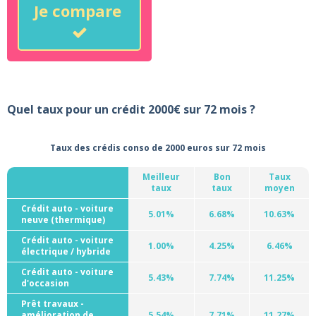
Je compare
Quel taux pour un crédit 2000€ sur 72 mois ?
Taux des crédis conso de 2000 euros sur 72 mois
Meilleur
Bon
Taux
taux
taux
moyen
Crédit auto - voiture
5.01%
6.68%
10.63%
neuve (thermique)
Crédit auto - voiture
1.00%
4.25%
6.46%
électrique / hybride
Crédit auto - voiture
5.43%
7.74%
11.25%
d'occasion
Prêt travaux -
amélioration de
5.54%
7.71%
11.27%