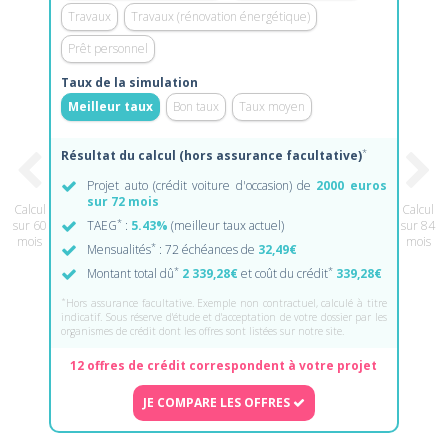
Travaux
Travaux (rénovation énergétique)
Prêt personnel
Taux de la simulation
Meilleur taux
Bon taux
Taux moyen
*
Résultat du calcul (hors assurance facultative)
Projet auto (crédit voiture d'occasion) de
2000 euros
sur 72 mois
Calcul
Calcul
*
sur 60
TAEG
:
5.43%
(meilleur taux actuel)
sur 84
mois
mois
*
Mensualités
: 72 échéances de
32,49€
*
*
Montant total dû
2 339,28€
et coût du crédit
339,28€
*
Hors assurance facultative. Exemple non contractuel, calculé à titre
indicatif. Sous réserve d'étude et d'acceptation de votre dossier par les
organismes de crédit dont les offres sont listées sur notre site.
12 offres de crédit correspondent à votre projet
JE COMPARE LES OFFRES