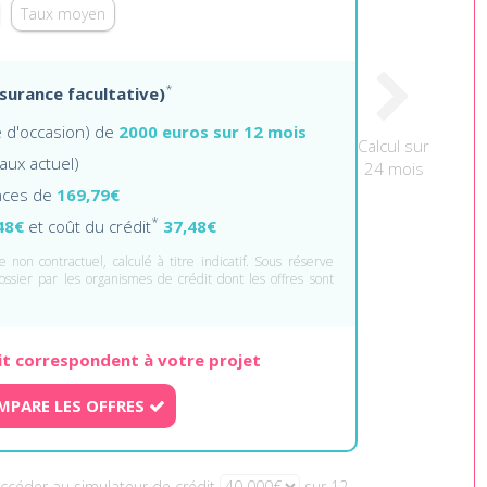
Taux moyen
*
ssurance facultative)
re d'occasion) de
2000 euros sur 12 mois
Calcul sur
taux actuel)
24 mois
nces de
169,79€
*
48€
et coût du crédit
37,48€
 non contractuel, calculé à titre indicatif. Sous réserve
ossier par les organismes de crédit dont les offres sont
it correspondent à votre projet
MPARE LES OFFRES
Accéder au simulateur de crédit
sur 12