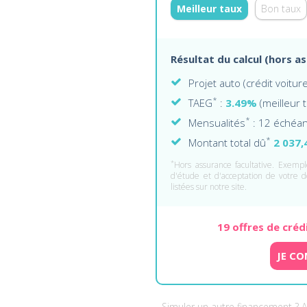
Meilleur taux
Bon taux
Résultat du calcul (hors a
Projet auto (crédit voitu
*
TAEG
:
3.49%
(meilleur 
*
Mensualités
: 12 échéa
*
Montant total dû
2 037,
*
Hors assurance facultative. Exemple
d'étude et d'acceptation de votre d
listées sur notre site.
19 offres de créd
JE CO
Simuler un autre financement ? 