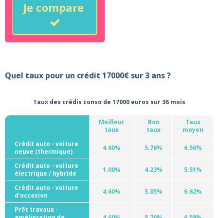
Je compare
Quel taux pour un crédit 17000€ sur 3 ans ?
Taux des crédis conso de 17000 euros sur 36 mois
Meilleur
Bon
Taux
taux
taux
moyen
Crédit auto - voiture
4.60%
5.76%
6.56%
neuve (thermique)
Crédit auto - voiture
1.00%
4.23%
5.51%
électrique / hybride
Crédit auto - voiture
4.60%
5.85%
6.62%
d'occasion
Prêt travaux -
amélioration de
4.60%
5.76%
6.59%