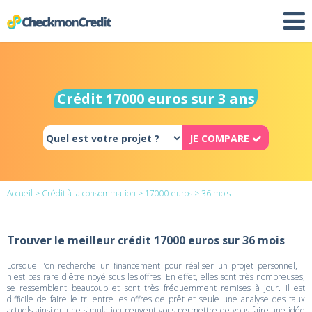
Crédit 17000 euros sur 3 ans
JE COMPARE
Accueil
>
Crédit à la consommation
>
17000 euros
> 36 mois
Trouver le meilleur crédit 17000 euros sur 36 mois
Lorsque l'on recherche un financement pour réaliser un projet personnel, il
n'est pas rare d'être noyé sous les offres. En effet, elles sont très nombreuses,
se ressemblent beaucoup et sont très fréquemment remises à jour. Il est
difficile de faire le tri entre les offres de prêt et seule une analyse des taux
actuels ainsi qu'une simulation peuvent vous permettre de vous faire une idée