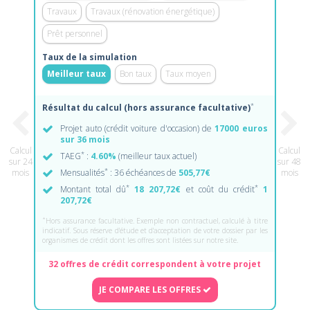
Travaux
Travaux (rénovation énergétique)
Prêt personnel
Taux de la simulation
Meilleur taux
Bon taux
Taux moyen
*
Résultat du calcul (hors assurance facultative)
Projet auto (crédit voiture d'occasion) de
17000 euros
sur 36 mois
Calcul
Calcul
*
TAEG
:
4.60%
(meilleur taux actuel)
sur 24
sur 48
*
mois
Mensualités
: 36 échéances de
505,77€
mois
*
*
Montant total dû
18 207,72€
et coût du crédit
1
207,72€
*
Hors assurance facultative. Exemple non contractuel, calculé à titre
indicatif. Sous réserve d'étude et d'acceptation de votre dossier par les
organismes de crédit dont les offres sont listées sur notre site.
32 offres de crédit correspondent à votre projet
JE COMPARE LES OFFRES