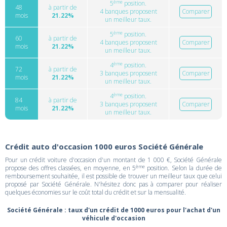
ème
5
position.
48
à partir de
4 banques proposent
Comparer
mois
21.22%
un meilleur taux.
ème
5
position.
60
à partir de
4 banques proposent
Comparer
mois
21.22%
un meilleur taux.
ème
4
position.
72
à partir de
3 banques proposent
Comparer
mois
21.22%
un meilleur taux.
ème
4
position.
84
à partir de
3 banques proposent
Comparer
mois
21.22%
un meilleur taux.
Crédit auto d'occasion 1000 euros Société Générale
Pour un crédit voiture d'occasion d'un montant de 1 000 €, Société Générale
ème
propose des offres classées, en moyenne, en 5
position. Selon la durée de
remboursement souhaitée, il est possible de trouver un meilleur taux que celui
proposé par Société Générale. N'hésitez donc pas à comparer pour réaliser
quelques économies sur le coût total du crédit et sur la mensualité.
Société Générale : taux d'un crédit de 1000 euros pour l'achat d'un
véhicule d'occasion