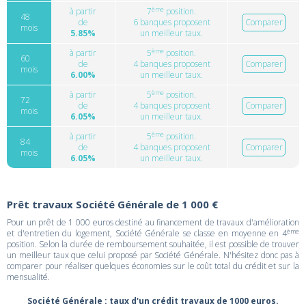
ème
à partir
7
position.
48
de
6 banques proposent
Comparer
mois
5.85%
un meilleur taux.
ème
à partir
5
position.
60
de
4 banques proposent
Comparer
mois
6.00%
un meilleur taux.
ème
à partir
5
position.
72
de
4 banques proposent
Comparer
mois
6.05%
un meilleur taux.
ème
à partir
5
position.
84
de
4 banques proposent
Comparer
mois
6.05%
un meilleur taux.
Prêt travaux Société Générale de 1 000 €
Pour un prêt de 1 000 euros destiné au financement de travaux d'amélioration
ème
et d'entretien du logement, Société Générale se classe en moyenne en 4
position. Selon la durée de remboursement souhaitée, il est possible de trouver
un meilleur taux que celui proposé par Société Générale. N'hésitez donc pas à
comparer pour réaliser quelques économies sur le coût total du crédit et sur la
mensualité.
Société Générale : taux d'un crédit travaux de 1000 euros.