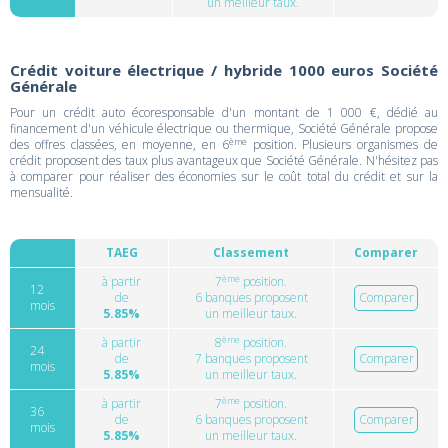
un meilleur taux.
Crédit voiture électrique / hybride 1000 euros Société
Générale
Pour un crédit auto écoresponsable d'un montant de 1 000 €, dédié au
financement d'un véhicule électrique ou thermique, Société Générale propose
ème
des offres classées, en moyenne, en 6
position. Plusieurs organismes de
crédit proposent des taux plus avantageux que Société Générale. N'hésitez pas
à comparer pour réaliser des économies sur le coût total du crédit et sur la
mensualité.
TAEG
Classement
Comparer
ème
à partir
7
position.
12
de
6 banques proposent
Comparer
mois
5.85%
un meilleur taux.
ème
à partir
8
position.
24
de
7 banques proposent
Comparer
mois
5.85%
un meilleur taux.
ème
à partir
7
position.
36
de
6 banques proposent
Comparer
mois
5.85%
un meilleur taux.