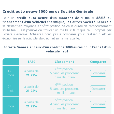
Crédit auto neuve 1000 euros Société Générale
Pour un
crédit auto neuve d'un montant de 1 000 € dédié au
financement d'un véhicuel thermique, les offres Société Générale
ème
se classent en moyenne en 5
position. Selon la durée de remboursement
souhaitée, il est possible de trouver un meilleur taux que celui proposé par
Société Générale. N'hésitez donc pas à comparer pour réaliser quelques
économies sur le coût total du crédit et sur la mensualité.
Société Générale : taux d'un crédit de 1000 euros pour l'achat d'un
véhicule neuf
TAEG
Classement
Comparer
ème
6
position.
12
à partir de
5 banques proposent
Comparer
mois
21.22%
un meilleur taux.
ème
6
position.
24
à partir de
5 banques proposent
Comparer
mois
21.22%
un meilleur taux.
ème
5
position.
36
à partir de
4 banques proposent
Comparer
mois
21.22%
un meilleur taux.