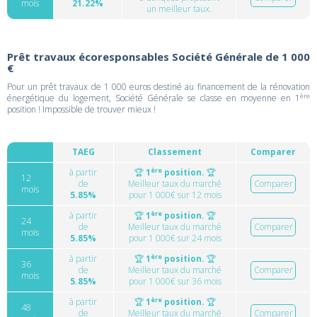
mois
21.22%
un meilleur taux.
Prêt travaux écoresponsables Société Générale de 1 000
€
Pour un prêt travaux de 1 000 euros destiné au financement de la rénovation
ère
énergétique du logement, Société Générale se classe en moyenne en 1
position ! Impossible de trouver mieux !
TAEG
Classement
Comparer
ère
à partir
🏆
1
position.
🏆
12
de
Meilleur taux du marché
Comparer
mois
5.85%
pour 1 000€ sur 12 mois
ère
à partir
🏆
1
position.
🏆
24
de
Meilleur taux du marché
Comparer
mois
5.85%
pour 1 000€ sur 24 mois
ère
à partir
🏆
1
position.
🏆
36
de
Meilleur taux du marché
Comparer
mois
5.85%
pour 1 000€ sur 36 mois
ère
à partir
🏆
1
position.
🏆
48
de
Meilleur taux du marché
Comparer