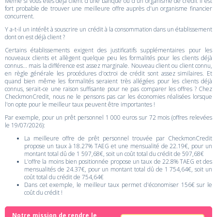
Même si vous êtes déjà client d'une banque ou d'un organisme de crédit il est
fort probable de trouver une meilleure offre auprès d'un organisme financier
concurrent.
Y a-t-il un intérêt à souscrire un crédit à la consommation dans un établissement
dont on est déjà client ?
Certains établissements exigent des justificatifs supplémentaires pour les
nouveaux clients et allègent quelque peu les formalités pour les clients déjà
connus... mais la différence est assez marginale. Nouveau client ou client connu,
en règle générale les procédures d'octroi de crédit sont assez similaires. Et
quand bien même les formalités seraient très allégées pour les clients déjà
connus, serait-ce une raison suffisante pour ne pas comparer les offres ? Chez
CheckmonCredit, nous ne le pensons pas car les économies réalisées lorsque
l'on opte pour le meilleur taux peuvent être importantes !
Par exemple, pour un prêt personnel 1 000 euros sur 72 mois (offres relevées
le 19/07/2026):
La meilleure offre de prêt personnel trouvée par CheckmonCredit
propose un taux à 18.27% TAEG et une mensualité de 22.19€, pour un
montant total dû de 1 597,68€, soit un coût total du crédit de 597,68€
L'offre la moins bien positionnée propose un taux de 22.8% TAEG et des
mensualités de 24.37€, pour un montant total dû de 1 754,64€, soit un
coût total du crédit de 754,64€
Dans cet exemple, le meilleur taux permet d'économiser 156€ sur le
coût du crédit !
Notre mission de rendre le