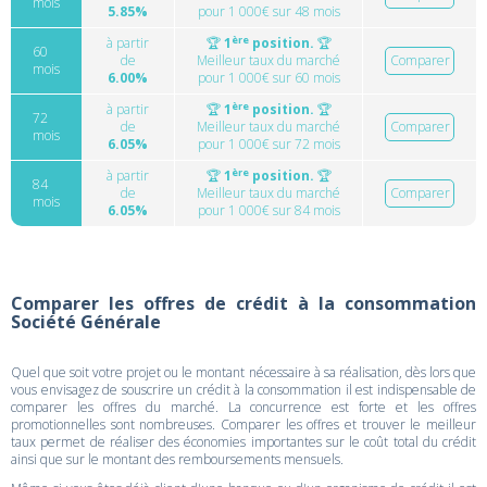
mois
5.85%
pour 1 000€ sur 48 mois
ère
à partir
🏆
1
position.
🏆
60
de
Meilleur taux du marché
Comparer
mois
6.00%
pour 1 000€ sur 60 mois
ère
à partir
🏆
1
position.
🏆
72
de
Meilleur taux du marché
Comparer
mois
6.05%
pour 1 000€ sur 72 mois
ère
à partir
🏆
1
position.
🏆
84
de
Meilleur taux du marché
Comparer
mois
6.05%
pour 1 000€ sur 84 mois
Comparer les offres de crédit à la consommation
Société Générale
Quel que soit votre projet ou le montant nécessaire à sa réalisation, dès lors que
vous envisagez de souscrire un crédit à la consommation il est indispensable de
comparer les offres du marché. La concurrence est forte et les offres
promotionnelles sont nombreuses. Comparer les offres et trouver le meilleur
taux permet de réaliser des économies importantes sur le coût total du crédit
ainsi que sur le montant des remboursements mensuels.