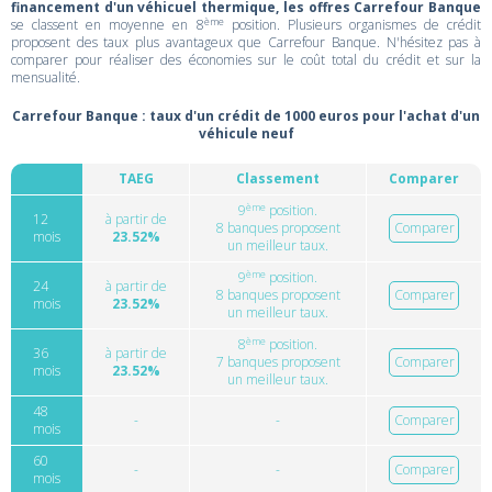
financement d'un véhicuel thermique, les offres Carrefour Banque
ème
se classent en moyenne en 8
position. Plusieurs organismes de crédit
proposent des taux plus avantageux que Carrefour Banque. N'hésitez pas à
comparer pour réaliser des économies sur le coût total du crédit et sur la
mensualité.
Carrefour Banque : taux d'un crédit de 1000 euros pour l'achat d'un
véhicule neuf
TAEG
Classement
Comparer
ème
9
position.
12
à partir de
8 banques proposent
Comparer
mois
23.52%
un meilleur taux.
ème
9
position.
24
à partir de
8 banques proposent
Comparer
mois
23.52%
un meilleur taux.
ème
8
position.
36
à partir de
7 banques proposent
Comparer
mois
23.52%
un meilleur taux.
48
-
-
Comparer
mois
60
-
-
Comparer
mois