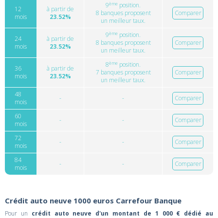
ème
9
position.
12
à partir de
8 banques proposent
Comparer
mois
23.52%
un meilleur taux.
ème
9
position.
24
à partir de
8 banques proposent
Comparer
mois
23.52%
un meilleur taux.
ème
8
position.
36
à partir de
7 banques proposent
Comparer
mois
23.52%
un meilleur taux.
48
-
-
Comparer
mois
60
-
-
Comparer
mois
72
-
-
Comparer
mois
84
-
-
Comparer
mois
Crédit auto neuve 1000 euros Carrefour Banque
Pour un
crédit auto neuve d'un montant de 1 000 € dédié au