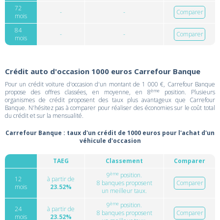
72
-
-
Comparer
mois
84
-
-
Comparer
mois
Crédit auto d'occasion 1000 euros Carrefour Banque
Pour un crédit voiture d'occasion d'un montant de 1 000 €, Carrefour Banque
ème
propose des offres classées, en moyenne, en 8
position. Plusieurs
organismes de crédit proposent des taux plus avantageux que Carrefour
Banque. N'hésitez pas à comparer pour réaliser des économies sur le coût total
du crédit et sur la mensualité.
Carrefour Banque : taux d'un crédit de 1000 euros pour l'achat d'un
véhicule d'occasion
TAEG
Classement
Comparer
ème
9
position.
12
à partir de
8 banques proposent
Comparer
mois
23.52%
un meilleur taux.
ème
9
position.
24
à partir de
8 banques proposent
Comparer
mois
23.52%