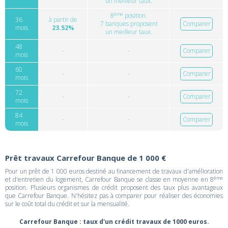
un meilleur taux.
ème
8
position.
36
à partir de
7 banques proposent
Comparer
mois
23.52%
un meilleur taux.
48
-
-
Comparer
mois
60
-
-
Comparer
mois
72
-
-
Comparer
mois
84
-
-
Comparer
mois
Prêt travaux Carrefour Banque de 1 000 €
Pour un prêt de 1 000 euros destiné au financement de travaux d'amélioration
ème
et d'entretien du logement, Carrefour Banque se classe en moyenne en 8
position. Plusieurs organismes de crédit proposent des taux plus avantageux
que Carrefour Banque. N'hésitez pas à comparer pour réaliser des économies
sur le coût total du crédit et sur la mensualité.
Carrefour Banque : taux d'un crédit travaux de 1000 euros.