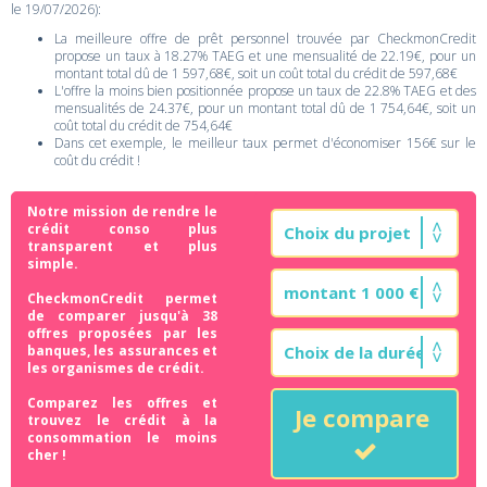
le 19/07/2026):
La meilleure offre de prêt personnel trouvée par CheckmonCredit
propose un taux à 18.27% TAEG et une mensualité de 22.19€, pour un
montant total dû de 1 597,68€, soit un coût total du crédit de 597,68€
L'offre la moins bien positionnée propose un taux de 22.8% TAEG et des
mensualités de 24.37€, pour un montant total dû de 1 754,64€, soit un
coût total du crédit de 754,64€
Dans cet exemple, le meilleur taux permet d'économiser 156€ sur le
coût du crédit !
Notre mission de rendre le
crédit conso plus
transparent et plus
simple.
CheckmonCredit permet
de comparer jusqu'à 38
offres proposées par les
banques, les assurances et
les organismes de crédit.
Comparez les offres et
Je compare
trouvez le crédit à la
consommation le moins
cher !