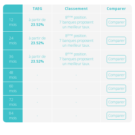
TAEG
Classement
Comparer
ème
8
position.
12
à partir de
7 banques proposent
Comparer
mois
23.52%
un meilleur taux.
ème
8
position.
24
à partir de
7 banques proposent
Comparer
mois
23.52%
un meilleur taux.
ème
8
position.
36
à partir de
7 banques proposent
Comparer
mois
23.52%
un meilleur taux.
48
-
-
Comparer
mois
60
-
-
Comparer
mois
72
-
-
Comparer
mois
84
-
-
Comparer
mois