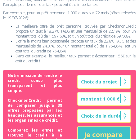
l'on opte pour le meilleur taux peuvent être importantes !
Par exemple, pour un prêt personnel 1 000 euros sur 72 mois (offres relevées
le 19/07/2026):
La meilleure offre de prêt personnel trouvée par CheckmonCredit
propose un taux à 18.27% TAEG et une mensualité de 22.19€, pour un
montant total dû de 1 597,68€, soit un coût total du crédit de 597,68€
L'offre la moins bien positionnée propose un taux de 22.8% TAEG et des
mensualités de 24.37€, pour un montant total dû de 1 754,64€, soit un
coût total du crédit de 754,64€
Dans cet exemple, le meilleur taux permet d'économiser 156€ sur le
coût du crédit !
Notre mission de rendre le
crédit conso plus
transparent et plus
simple.
CheckmonCredit permet
de comparer jusqu'à 38
offres proposées par les
banques, les assurances et
les organismes de crédit.
Comparez les offres et
Je compare
trouvez le crédit à la