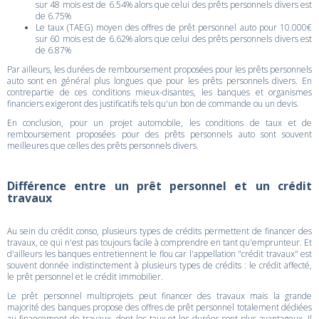
sur 48 mois est de 6.54% alors que celui des prêts personnels divers est
de 6.75%
Le taux (TAEG) moyen des offres de prêt personnel auto pour 10.000€
sur 60 mois est de 6.62% alors que celui des prêts personnels divers est
de 6.87%
Par ailleurs, les durées de remboursement proposées pour les prêts personnels
auto sont en général plus longues que pour les prêts personnels divers. En
contrepartie de ces conditions mieux-disantes, les banques et organismes
financiers exigeront des justificatifs tels qu'un bon de commande ou un devis.
En conclusion, pour un projet automobile, les conditions de taux et de
remboursement proposées pour des prêts personnels auto sont souvent
meilleures que celles des prêts personnels divers.
Différence entre un prêt personnel et un crédit
travaux
Au sein du crédit conso, plusieurs types de crédits permettent de financer des
travaux, ce qui n'est pas toujours facile à comprendre en tant qu'emprunteur. Et
d'ailleurs les banques entretiennent le flou car l'appellation "crédit travaux" est
souvent donnée indistinctement à plusieurs types de crédits : le crédit affecté,
le prêt personnel et le crédit immobilier.
Le prêt personnel multiprojets peut financer des travaux mais la grande
majorité des banques propose des offres de prêt personnel totalement dédiées
au financement de travaux, dont les taux et les durées sont plus avantageux. Il