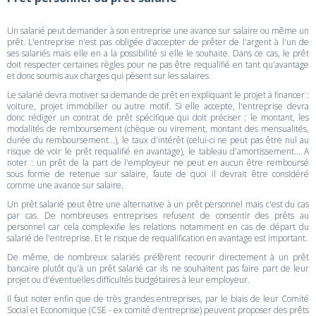
Un salarié peut demander à son entreprise une avance sur salaire ou même un
prêt. L'entreprise n'est pas obligée d'accepter de prêter de l'argent à l'un de
ses salariés mais elle en a la possibilité si elle le souhaite. Dans ce cas, le prêt
doit respecter certaines règles pour ne pas être requalifié en tant qu'avantage
et donc soumis aux charges qui pèsent sur les salaires.
Le salarié devra motiver sa demande de prêt en expliquant le projet à financer :
voiture, projet immobilier ou autre motif. Si elle accepte, l'entreprise devra
donc rédiger un contrat de prêt spécifique qui doit préciser : le montant, les
modalités de remboursement (chèque ou virement, montant des mensualités,
durée du remboursement...), le taux d'intérêt (celui-ci ne peut pas être nul au
risque de voir le prêt requalifié en avantage), le tableau d'amortissement... A
noter : un prêt de la part de l'employeur ne peut en aucun être remboursé
sous forme de retenue sur salaire, faute de quoi il devrait être considéré
comme une avance sur salaire.
Un prêt salarié peut être une alternative à un prêt personnel mais c'est du cas
par cas. De nombreuses entreprises refusent de consentir des prêts au
personnel car cela complexifie les relations notamment en cas de départ du
salarié de l'entreprise. Et le risque de requalification en avantage est important.
De même, de nombreux salariés préfèrent recourir directement à un prêt
bancaire plutôt qu'à un prêt salarié car ils ne souhaitent pas faire part de leur
projet ou d'éventuelles difficultés budgétaires à leur employeur.
Il faut noter enfin que de très grandes entreprises, par le biais de leur Comité
Social et Economique (CSE - ex comité d'entreprise) peuvent proposer des prêts