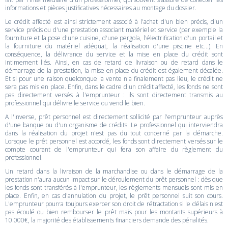
informations et pièces justificatives nécessaires au montage du dossier.
Le crédit affecté est ainsi strictement associé à l'achat d'un bien précis, d'un
service précis ou d'une prestation associant matériel et service (par exemple la
fourniture et la pose d'une cuisine, d'une pergola, l'électrification d'un portail et
la fourniture du matériel adéquat, la réalisation d'une piscine etc...). En
conséquence, la délivrance du service et la mise en place du crédit sont
intimement liés. Ainsi, en cas de retard de livraison ou de retard dans le
démarrage de la prestation, la mise en place du crédit est également décalée.
Et si pour une raison quelconque la vente n'a finalement pas lieu, le crédit ne
sera pas mis en place. Enfin, dans le cadre d'un crédit affecté, les fonds ne sont
pas directement versés à l'emprunteur : ils sont directement transmis au
professionnel qui délivre le service ou vend le bien.
A l'inverse, prêt personnel est directement sollicité par l'emprunteur auprès
d'une banque ou d'un organisme de crédits. Le professionnel qui interviendra
dans la réalisation du projet n'est pas du tout concerné par la démarche.
Lorsque le prêt personnel est accordé, les fonds sont directement versés sur le
compte courant de l'emprunteur qui fera son affaire du règlement du
professionnel.
Un retard dans la livraison de la marchandise ou dans le démarrage de la
prestation n'aura aucun impact sur le déroulement du prêt personnel : dès que
les fonds sont transférés à l'emprunteur, les règlements mensuels sont mis en
place. Enfin, en cas d'annulation du projet, le prêt personnel suit son cours.
L'emprunteur pourra toujours exercer son droit de rétractation si le délais n'est
pas écoulé ou bien rembourser le prêt mais pour les montants supérieurs à
10.000€, la majorité des établissements financiers demande des pénalités.