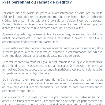
Prêt personnel ou rachat de crédits ?
Lorsqu'on détient plusieurs prêts à la consommation et que l'on souhaite
réduire le poids des remboursements mensuels de l'ensemble, le rachat de
crédits figure parmi les solutions à considérer. L'objectif est de regrouper
l'ensemble des crédits en cours de remboursement au sein d'un seul prêt, et
d'allonger la durée de celui-ci de sorte à réduire les mensualités.
Egalement appelé regroupement de créances ou regroupement de crédits, le
rachat de crédits est un produit bien à part dans l'univers du crédit à la
consommation et des crédits aux particuliers.
Si les prêts à racheter ne sont composés que de crédits à la consommation, alors
le rachat peut se faire sous la forme d'un crédit à la consommation, pourvu que
la somme des crédits à racheter ne dépasse pas 75.000 euros.
Si parmi les crédits à racheter il y a un prêt immobilier, ou que le montant total
des prêts dépasse 75.000 euros, le rachat pourra se faire sous forme de rachat
immobilier. Dans ce cadre, une garantie hypothécaire est souvent demandée.
On parle alors de rachat hypothécaire.
Qu'il s'agisse d'un regroupement de prêts classique ou d'un rachat
hypothécaire, la banque réalise directement le remboursement des crédits en
cours auprès des différents créanciers. Les fonds ne sont pas versés sur le
compte de l'emprunteur.
Dans le cadre d'un nouveau projet, un prêt personnel peut être utilisé pour
obtenir les fonds nécessaires au financement de ce projet et pour racheter au
passage le solde d'un ancien prêt en cours de remboursement. Cela permet de