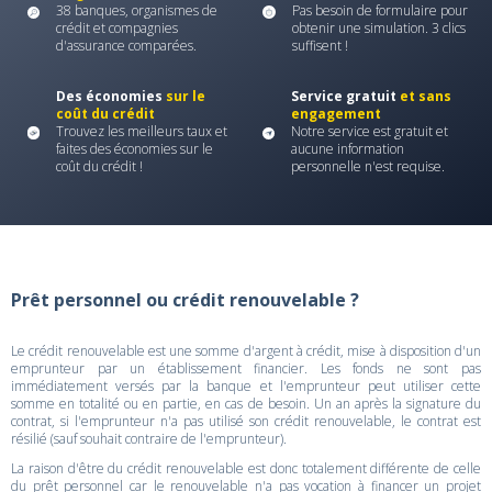
38 banques, organismes de
Pas besoin de formulaire pour
crédit et compagnies
obtenir une simulation. 3 clics
d'assurance comparées.
suffisent !
Des économies
sur le
Service gratuit
et sans
coût du crédit
engagement
Trouvez les meilleurs taux et
Notre service est gratuit et
faites des économies sur le
aucune information
coût du crédit !
personnelle n'est requise.
Prêt personnel ou crédit renouvelable ?
Le crédit renouvelable est une somme d'argent à crédit, mise à disposition d'un
emprunteur par un établissement financier. Les fonds ne sont pas
immédiatement versés par la banque et l'emprunteur peut utiliser cette
somme en totalité ou en partie, en cas de besoin. Un an après la signature du
contrat, si l'emprunteur n'a pas utilisé son crédit renouvelable, le contrat est
résilié (sauf souhait contraire de l'emprunteur).
La raison d'être du crédit renouvelable est donc totalement différente de celle
du prêt personnel car le renouvelable n'a pas vocation à financer un projet