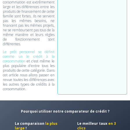
consommation est extrêmement
large et les différences entre les
produits de financement de cette
famille sont fortes. Ils ne servent
pas les mêmes besoins, ne
financent pas les mêmes projets,
ne se remboursent pas tous de la
même manière et leurs règles
de fonctionnement sont
différentes.
Le prêt personnel se définit
comme un le crédit à la
consommation
et c'est même le
plus populaire d'entre tous les
produits de cette catégorie. Dans
cet article nous allons passer en
revue toutes les différences avec
les autres types de crédits à la
consommation.
Pourquoi utiliser notre comparateur de crédit ?
La comparaison
la plus
Le meilleur taux
en 3
large
!
clics