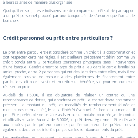
à leurs salariés de manière plus organisée.
Quoi qu'il en soit, il reste indispensable de comparer un prêt salarié par rapport
à un prêt personnel proposé par une banque afin de s'assurer que l'on fait le
bon choix.
Crédit personnel ou prêt entre particuliers ?
Le prêt entre particuliers est considéré comme un crédit à la consommation et
doit respecter certaines règles. Il est d'ailleurs précisément défini comme un
crédit conclu entre 2 particuliers (personnes physiques), sans l'intervention
d'une banque. Généralement ce type de prêt a lieu dans le cercle familial ou
amical proche, entre 2 personnes qui ont des liens forts entre elles, mais il est
également possible de recourir à des plateformes de financement entre
particuliers soit pour investir et en retirer un bénéfice, soit pour emprunter et
réaliser un projet.
Au-delà de 1.500€, il est obligatoire de réaliser un contrat ou une
reconnaissance de dettes, qui encadrera ce prêt. Le contrat devra notamment
préciser : le montant du prêt, les modalités de remboursement (durée et
montant des mensualités), le taux d'intérêt éventuel. En fonction du montant il
peut être préférable de se faire assister par un notaire pour rédiger le contrat
et officialiser l'acte. Au-delà de 5.000€, le prêt devra également être déclaré
aux impôts par le prêteur comme par l'emprunteur. Le prêteur devra
également déclarer les interêts perçus sur les remboursements du prêt.
Les motivations qui poussent un emprunteur à recourir à un prêt entre