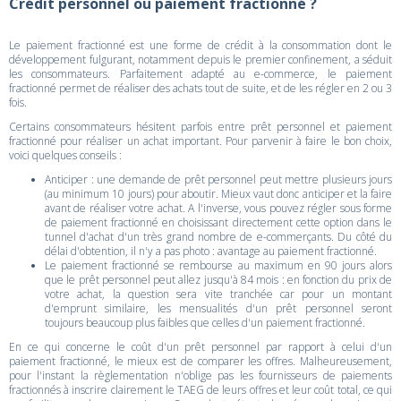
Crédit personnel ou paiement fractionné ?
Le paiement fractionné est une forme de crédit à la consommation dont le
développement fulgurant, notamment depuis le premier confinement, a séduit
les consommateurs. Parfaitement adapté au e-commerce, le paiement
fractionné permet de réaliser des achats tout de suite, et de les régler en 2 ou 3
fois.
Certains consommateurs hésitent parfois entre prêt personnel et paiement
fractionné pour réaliser un achat important. Pour parvenir à faire le bon choix,
voici quelques conseils :
Anticiper : une demande de prêt personnel peut mettre plusieurs jours
(au minimum 10 jours) pour aboutir. Mieux vaut donc anticiper et la faire
avant de réaliser votre achat. A l'inverse, vous pouvez régler sous forme
de paiement fractionné en choisissant directement cette option dans le
tunnel d'achat d'un très grand nombre de e-commerçants. Du côté du
délai d'obtention, il n'y a pas photo : avantage au paiement fractionné.
Le paiement fractionné se rembourse au maximum en 90 jours alors
que le prêt personnel peut allez jusqu'à 84 mois : en fonction du prix de
votre achat, la question sera vite tranchée car pour un montant
d'emprunt similaire, les mensualités d'un prêt personnel seront
toujours beaucoup plus faibles que celles d'un paiement fractionné.
En ce qui concerne le coût d'un prêt personnel par rapport à celui d'un
paiement fractionné, le mieux est de comparer les offres. Malheureusement,
pour l'instant la règlementation n'oblige pas les fournisseurs de paiements
fractionnés à inscrire clairement le TAEG de leurs offres et leur coût total, ce qui