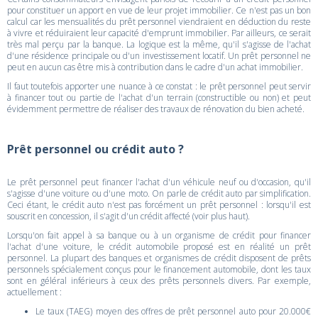
pour constituer un apport en vue de leur projet immobilier. Ce n'est pas un bon
calcul car les mensualités du prêt personnel viendraient en déduction du reste
à vivre et réduiraient leur capacité d'emprunt immobilier. Par ailleurs, ce serait
très mal perçu par la banque. La logique est la même, qu'il s'agisse de l'achat
d'une résidence principale ou d'un investissement locatif. Un prêt personnel ne
peut en aucun cas être mis à contribution dans le cadre d'un achat immobilier.
Il faut toutefois apporter une nuance à ce constat : le prêt personnel peut servir
à financer tout ou partie de l'achat d'un terrain (constructible ou non) et peut
évidemment permettre de réaliser des travaux de rénovation du bien acheté.
Prêt personnel ou crédit auto ?
Le prêt personnel peut financer l'achat d'un véhicule neuf ou d'occasion, qu'il
s'agisse d'une voiture ou d'une moto. On parle de crédit auto par simplification.
Ceci étant, le crédit auto n'est pas forcément un prêt personnel : lorsqu'il est
souscrit en concession, il s'agit d'un crédit affecté (voir plus haut).
Lorsqu'on fait appel à sa banque ou à un organisme de crédit pour financer
l'achat d'une voiture, le crédit automobile proposé est en réalité un prêt
personnel. La plupart des banques et organismes de crédit disposent de prêts
personnels spécialement conçus pour le financement automobile, dont les taux
sont en géléral inférieurs à ceux des prêts personnels divers. Par exemple,
actuellement :
Le taux (TAEG) moyen des offres de prêt personnel auto pour 20.000€