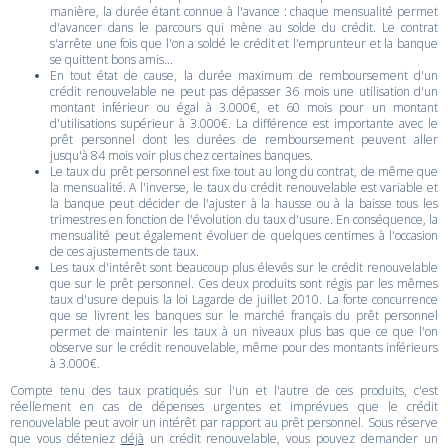
manière, la durée étant connue à l'avance : chaque mensualité permet
d'avancer dans le parcours qui mène au solde du crédit. Le contrat
s'arrête une fois que l'on a soldé le crédit et l'emprunteur et la banque
se quittent bons amis...
En tout état de cause, la durée maximum de remboursement d'un
crédit renouvelable ne peut pas dépasser 36 mois une utilisation d'un
montant inférieur ou égal à 3.000€, et 60 mois pour un montant
d'utilisations supérieur à 3.000€. La différence est importante avec le
prêt personnel dont les durées de remboursement peuvent aller
jusqu'à 84 mois voir plus chez certaines banques.
Le taux du prêt personnel est fixe tout au long du contrat, de même que
la mensualité. A l'inverse, le taux du crédit renouvelable est variable et
la banque peut décider de l'ajuster à la hausse ou à la baisse tous les
trimestres en fonction de l'évolution du taux d'usure. En conséquence, la
mensualité peut également évoluer de quelques centimes à l'occasion
de ces ajustements de taux.
Les taux d'intérêt sont beaucoup plus élevés sur le crédit renouvelable
que sur le prêt personnel. Ces deux produits sont régis par les mêmes
taux d'usure depuis la loi Lagarde de juillet 2010. La forte concurrence
que se livrent les banques sur le marché français du prêt personnel
permet de maintenir les taux à un niveaux plus bas que ce que l'on
observe sur le crédit renouvelable, même pour des montants inférieurs
à 3.000€.
Compte tenu des taux pratiqués sur l'un et l'autre de ces produits, c'est
réellement en cas de dépenses urgentes et imprévues que le crédit
renouvelable peut avoir un intérêt par rapport au prêt personnel. Sous réserve
que vous déteniez
déjà
un crédit renouvelable, vous pouvez demander un