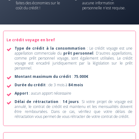
faites des économies sur le
aucune information
coût du crédit !
personnelle n'est requise.
Le crédit voyage en bref
Type de crédit à la consommation
: Le crédit voyage est une
appellation commerciale du
prêt personnel
. D'autres appellations,
comme prêt personnel voyage, sont également utilisées. Le crédit
voyage est encadré juridiquement par la législation sur le prêt
personnel.
Montant maximum du crédit
:
75.000€
Durée du crédit
: de 3 mois à
84 mois
Apport
: aucun apport nécessaire
Délai de rétractation
:
14 jours
. Si votre projet de voyage est
annulé, le contrat de crédit est maintenu et les mensualités doivent
être remboursées. Dans ce cas, vérifiez que votre délais de
rétractation vous permet de vous rétracter de votre contrat de crédit.