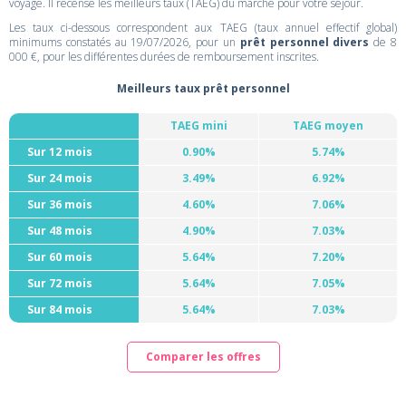
voyage. Il recense les meilleurs taux (TAEG) du marché pour votre séjour.
Les taux ci-dessous correspondent aux TAEG (taux annuel effectif global)
minimums constatés au 19/07/2026, pour un
prêt personnel divers
de 8
000 €, pour les différentes durées de remboursement inscrites.
Meilleurs taux prêt personnel
TAEG mini
TAEG moyen
Sur 12 mois
0.90%
5.74%
Sur 24 mois
3.49%
6.92%
Sur 36 mois
4.60%
7.06%
Sur 48 mois
4.90%
7.03%
Sur 60 mois
5.64%
7.20%
Sur 72 mois
5.64%
7.05%
Sur 84 mois
5.64%
7.03%
Comparer les offres