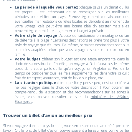
La période à laquelle vous partez :
chaque pays a un climat qui lui
est propre, il est intéressant de se renseigner sur les meilleures
périodes pour visiter un pays. Prenez également connaissance des
éventuelles manifestations ou fêtes locales se déroulant au moment de
votre voyage, cela peut être une bonne idée d’y assister mais elles
peuvent également faire augmenter le budget à prévoir.
Votre style de voyage :
Adepte de randonnée en montagne ou fan
de détente à la plage ? Certaines destinations se prêteront plus à votre
style de voyage que d’autres. De même, certaines destinations sont plus
ou moins adaptées selon que vous voyagiez seule, en couple ou en
famille.
Votre budget :
définir son budget est une étape importante dans le
choix de sa destination. En effet, un voyage à Bali n’aura pas le même
poids dans votre portefeuille qu’un voyage en Angleterre. Prenez le
temps de considérer tous les frais supplémentaires dans votre calcul :
frais de transport, assurance, coût de la vie sur place, etc…
La situation politique :
bien que l’on y pense peu, c’est un critère à
ne pas négliger dans le choix de votre destination ! Pour obtenir un
compte-rendu de la situation et des recommandations sur les zones à
éviter, vous pouvez consulter le site du
ministère des Affaires
Etrangères
.
Trouver un billet d’avion au meilleur prix
Si vous voyagez dans un pays lointain, vous serez sans doute amené à prendre
l’avion. Or, le prix du billet d’avion couvre souvent à lui seul une bonne partie