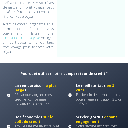
suffisante pour réaliser vos rêves
d’évasion, un prêt voyage peut
s’avérer être une solution pour
financer votre séjour.
Avant de choisir l’organisme et le
format de prêt qui vous
conviennent, faites une
simulation credit voyage
en ligne
afin de trouver le meilleur taux
prêt voyage pour financer votre
séjour.
Pourquoi utiliser notre comparateur de crédit ?
La comparaison
la plus
Le meilleur taux
en 3
large
!
clics
38 banques, organismes de
Pas besoin de formulaire pour
crédit et compagnies
obtenir une simulation. 3 clics
d'assurance comparées.
suffisent !
Des économies
sur le
Service gratuit
et sans
coût du crédit
engagement
Trouvez les meilleurs taux et
Notre service est gratuit et