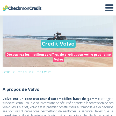
Crédit Volvo
Découvrez les meilleures offres de crédit pour votre prochaine
Volvo
Accueil
>
Crédit auto
> Crédit Volvo
A propos de Volvo
Volvo est un constructeur d'automobiles haut de gamme
, d’origine
suédoise, connu pour le souci constant de sécurité apporté à la conception de ses
véhicules. En effet, Volvo est le premier constructeur automobile à avoir équipé
ses voitures d'innovations permettant de renforcer la sécurité, telles que le
pare-brise feuilleté, la ceinture de sécurité à trois points, l'habitacle renforcé ou