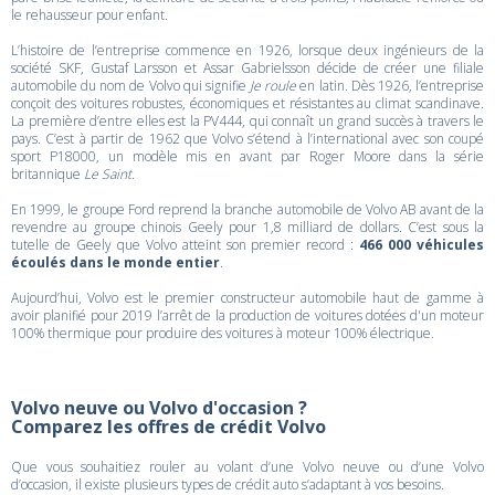
le rehausseur pour enfant.
L’histoire de l’entreprise commence en 1926, lorsque deux ingénieurs de la
société SKF, Gustaf Larsson et Assar Gabrielsson décide de créer une filiale
automobile du nom de Volvo qui signifie
Je roule
en latin. Dès 1926, l’entreprise
conçoit des voitures robustes, économiques et résistantes au climat scandinave.
La première d’entre elles est la PV444, qui connaît un grand succès à travers le
pays. C’est à partir de 1962 que Volvo s’étend à l’international avec son coupé
sport P18000, un modèle mis en avant par Roger Moore dans la série
britannique
Le Saint
.
En 1999, le groupe Ford reprend la branche automobile de Volvo AB avant de la
revendre au groupe chinois Geely pour 1,8 milliard de dollars. C’est sous la
tutelle de Geely que Volvo atteint son premier record :
466 000 véhicules
écoulés dans le monde entier
.
Aujourd’hui, Volvo est le premier constructeur automobile haut de gamme à
avoir planifié pour 2019 l’arrêt de la production de voitures dotées d'un moteur
100% thermique pour produire des voitures à moteur 100% électrique.
Volvo neuve ou Volvo d'occasion ?
Comparez les offres de crédit Volvo
Que vous souhaitiez rouler au volant d’une Volvo neuve ou d’une Volvo
d’occasion, il existe plusieurs types de crédit auto s’adaptant à vos besoins.