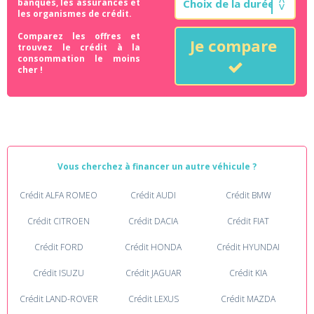
banques, les assurances et
les organismes de crédit.
Comparez les offres et
Je compare
trouvez le crédit à la
consommation le moins
cher !
Vous cherchez à financer un autre véhicule ?
Crédit ALFA ROMEO
Crédit AUDI
Crédit BMW
Crédit CITROEN
Crédit DACIA
Crédit FIAT
Crédit FORD
Crédit HONDA
Crédit HYUNDAI
Crédit ISUZU
Crédit JAGUAR
Crédit KIA
Crédit LAND-ROVER
Crédit LEXUS
Crédit MAZDA