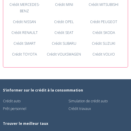
Crédit MERCEDES-
Crédit MINI
Crédit MITSUBISHI
BENZ
Crédit NISSAN
Crédit OPEL
Crédit PEUGEOT
Crédit RENAULT
Crédit SEAT
Crédit SKODA
Crédit SMART
Crédit SUBARU
Crédit SUZUKI
Crédit TOYOTA
Crédit VOLKSWAGEN
Crédit VOLVO
S'informer sur le crédit à la consommation
Crédit auto
Simulation de crédit auto
Prêt personnel
Crédit travaux
Trouver le meilleur taux