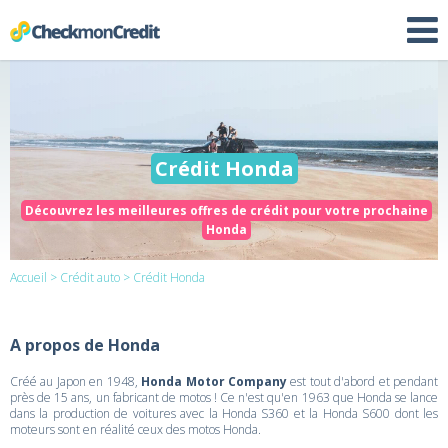
Crédit Honda
Découvrez les meilleures offres de crédit pour votre prochaine
Honda
Accueil
>
Crédit auto
> Crédit Honda
A propos de Honda
Créé au Japon en 1948,
Honda Motor Company
est tout d'abord et pendant
près de 15 ans, un fabricant de motos ! Ce n'est qu'en 1963 que Honda se lance
dans la production de voitures avec la Honda S360 et la Honda S600 dont les
moteurs sont en réalité ceux des motos Honda.