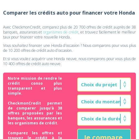
Comparer les crédits auto pour financer votre Honda
Avec CheckmonCredit, comparez plus de 20 700 offres de crédit auprès de 38
banques, assurances et
organismes de crédit
, et trouvez facilement le meilleur
taux pour financer votre nouvelle Honda.
Vous souhaitez financer une Honda d'occasion ? Nous comparons pour vous plus
de 10 200 offres de crédit auto d'occasion.
Et si vous voulez acquérir une Honda neuve, nous comparons pour vous plus de
10 400 offres de crédit auto neuve.
Notre mission de rendre le
crédit conso plus
transparent et plus
simple.
CheckmonCredit permet
de comparer jusqu'à 38
offres proposées par les
banques, les assurances et
les organismes de crédit.
Comparez les offres et
Je compare
trouvez le crédit à la