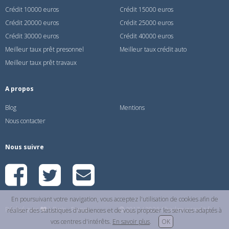
Crédit 10000 euros
Crédit 15000 euros
Crédit 20000 euros
Crédit 25000 euros
Crédit 30000 euros
Crédit 40000 euros
Meilleur taux prêt presonnel
Meilleur taux crédit auto
Meilleur taux prêt travaux
A propos
Blog
Mentions
Nous contacter
Nous suivre
En poursuivant votre navigation, vous acceptez l'utilisation de cookies afin de
Réalisé avec
à Paris - France
2017 / 2026 Checkmoncredit.fr
réaliser des statistiques d'audiences et de vous proposer les services adaptés à
vos centres d'intérêts.
En savoir plus
.
OK