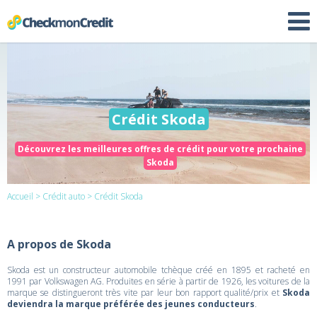
Crédit Skoda
Découvrez les meilleures offres de crédit pour votre prochaine
Skoda
Accueil
>
Crédit auto
> Crédit Skoda
A propos de Skoda
Skoda est un constructeur automobile tchèque créé en 1895 et racheté en
1991 par Volkswagen AG. Produites en série à partir de 1926, les voitures de la
marque se distingueront très vite par leur bon rapport qualité/prix et
Skoda
deviendra la marque préférée des jeunes conducteurs
.