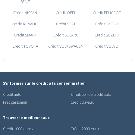
BENZ
Crédit NISSAN
Crédit OPEL
Crédit PEUGEOT
Crédit RENAULT
Crédit SEAT
Crédit SKODA
Crédit SMART
Crédit SUBARU
Crédit SUZUKI
Crédit TOYOTA
Crédit VOLKSWAGEN
Crédit VOLVO
S'informer sur le crédit à la consommation
Crédit auto
Simulation de crédit auto
Prêt personnel
Crédit travaux
Trouver le meilleur taux
Crédit 1000 euros
Crédit 2000 euros