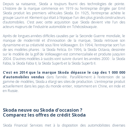
Depuis sa naissance, Skoda a toujours fourni des technologies de pointe.
L’histoire de la marque commence en 1919 ou l’entreprise dirigée par Emil
Skoda produit les premiers véhicules Skoda. En 1925, l’entreprise achète le
groupe Laurin et Klement qui était à l’époque l’un des plus grands constructeurs
d’automobiles. C’est avec cette acquisition que Skoda devient vite l’un des
acteurs majeurs de l’industrie automobile en Tchécoslovaquie.
Après de longues années difficiles causées par la Seconde Guerre mondiale, le
manque de modernité et d’innovation de la marque, Skoda retrouve son
dynamisme et sa créativité sous l’ère Volkswagen. En 1994, l’entreprise sort l’un
de ses modèles phares : la Skoda Felicia. En 1996, la Skoda Octavia, dessinée
sur le modèle de la golf de Volkswagen est commercialisée et produite jusqu’en
2004. D’autres modèles à succès vont suivre durant les années 2000 : la Skoda
Fabia, la Skoda Fabia II, la Skoda Superb et la Skoda Superb II.
C’est en 2014 que la marque Skoda dépasse le cap des 1 000 000
d’automobiles vendus
dans l’année. Parallèlement à l’extension de sa
gamme de modèles, Skoda a élargi ses sites de production. L’entreprise produit
actuellement dans les pays du monde entier, notamment en Chine, en Inde et
en Russie.
Skoda neuve ou Skoda d'occasion ?
Comparez les offres de crédit Skoda
Skoda Financial Services met à la disposition des automobilistes diverses