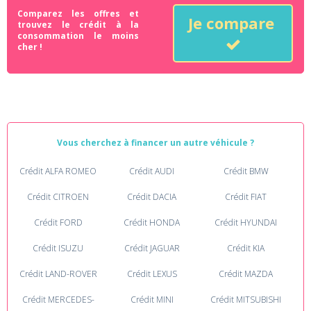
Comparez les offres et
Je compare
trouvez le crédit à la
consommation le moins
cher !
Vous cherchez à financer un autre véhicule ?
Crédit ALFA ROMEO
Crédit AUDI
Crédit BMW
Crédit CITROEN
Crédit DACIA
Crédit FIAT
Crédit FORD
Crédit HONDA
Crédit HYUNDAI
Crédit ISUZU
Crédit JAGUAR
Crédit KIA
Crédit LAND-ROVER
Crédit LEXUS
Crédit MAZDA
Crédit MERCEDES-
Crédit MINI
Crédit MITSUBISHI