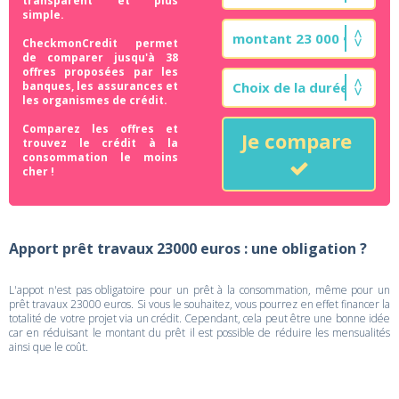
transparent et plus
simple.
CheckmonCredit permet
de comparer jusqu'à 38
offres proposées par les
banques, les assurances et
les organismes de crédit.
Comparez les offres et
Je compare
trouvez le crédit à la
consommation le moins
cher !
Apport prêt travaux 23000 euros : une obligation ?
L'appot n'est pas obligatoire pour un prêt à la consommation, même pour un
prêt travaux 23000 euros. Si vous le souhaitez, vous pourrez en effet financer la
totalité de votre projet via un crédit. Cependant, cela peut être une bonne idée
car en réduisant le montant du prêt il est possible de réduire les mensualités
ainsi que le coût.