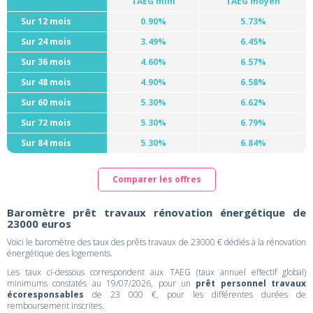
TAEG mini
TAEG moyen
Sur 12 mois
0.90%
5.73%
Sur 24 mois
3.49%
6.45%
Sur 36 mois
4.60%
6.57%
Sur 48 mois
4.90%
6.58%
Sur 60 mois
5.30%
6.62%
Sur 72 mois
5.30%
6.79%
Sur 84 mois
5.30%
6.84%
Comparer les offres
Baromètre prêt travaux rénovation énergétique de
23000 euros
Voici le baromètre des taux des prêts travaux de 23000 € dédiés à la rénovation
énergétique des logements.
Les taux ci-dessous correspondent aux TAEG (taux annuel effectif global)
minimums constatés au 19/07/2026, pour un
prêt personnel travaux
écoresponsables
de 23 000 €, pour les différentes durées de
remboursement inscrites.