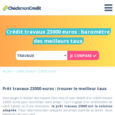
Crédit travaux 23000 euros : baromètre
des meilleurs taux
JE COMPARE
Accueil
>
Crédit travaux
> 23000 euros
Prêt travaux 23000 euros : trouver le meilleur taux
Vous songez à réaliser des travaux chez vous et avez besoin d'un crédit travaux
23000 euros pour concrétiser votre projet ? Qu'il s'agisse d'un amélioration de
votre habitat ou d'une rénovation,
le prêt travaux 23000 est la solution
adaptée
. Il faut néanmoins bien préparer son projet avant de se lancer. Deux
éléments clés pour cela :