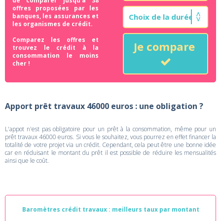
de comparer jusqu'à 38
offres proposées par les
banques, les assurances et
les organismes de crédit.
Comparez les offres et
Je compare
trouvez le crédit à la
consommation le moins
cher !
Apport prêt travaux 46000 euros : une obligation ?
L'appot n'est pas obligatoire pour un prêt à la consommation, même pour un
prêt travaux 46000 euros. Si vous le souhaitez, vous pourrez en effet financer la
totalité de votre projet via un crédit. Cependant, cela peut être une bonne idée
car en réduisant le montant du prêt il est possible de réduire les mensualités
ainsi que le coût.
Baromètres crédit travaux : meilleurs taux par montant