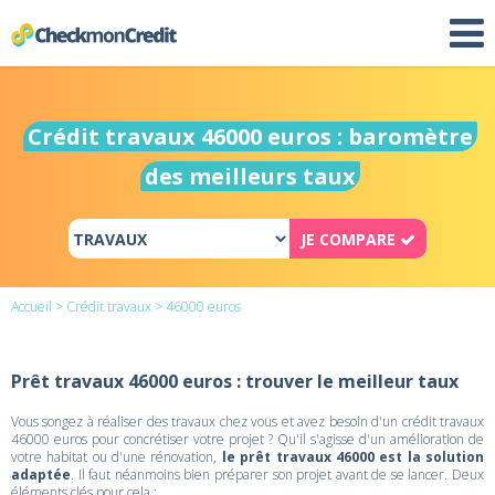
Crédit travaux 46000 euros : baromètre
des meilleurs taux
JE COMPARE
Accueil
>
Crédit travaux
> 46000 euros
Prêt travaux 46000 euros : trouver le meilleur taux
Vous songez à réaliser des travaux chez vous et avez besoin d'un crédit travaux
46000 euros pour concrétiser votre projet ? Qu'il s'agisse d'un amélioration de
votre habitat ou d'une rénovation,
le prêt travaux 46000 est la solution
adaptée
. Il faut néanmoins bien préparer son projet avant de se lancer. Deux
éléments clés pour cela :