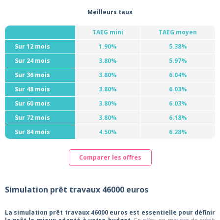
Meilleurs taux
TAEG mini
TAEG moyen
Sur 12 mois
1.90%
5.38%
Sur 24 mois
3.80%
5.97%
Sur 36 mois
3.80%
6.04%
Sur 48 mois
3.80%
6.03%
Sur 60 mois
3.80%
6.03%
Sur 72 mois
3.80%
6.18%
Sur 84 mois
4.50%
6.28%
Comparer les offres
Simulation prêt travaux 46000 euros
La simulation prêt travaux 46000 euros est essentielle pour définir