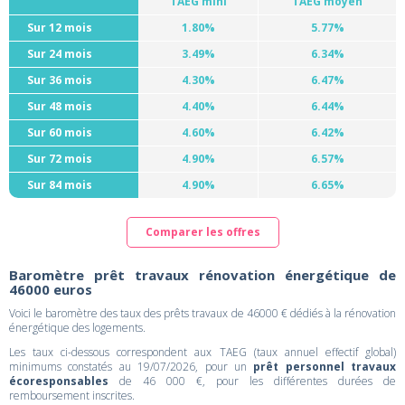
TAEG mini
TAEG moyen
Sur 12 mois
1.80%
5.77%
Sur 24 mois
3.49%
6.34%
Sur 36 mois
4.30%
6.47%
Sur 48 mois
4.40%
6.44%
Sur 60 mois
4.60%
6.42%
Sur 72 mois
4.90%
6.57%
Sur 84 mois
4.90%
6.65%
Comparer les offres
Baromètre prêt travaux rénovation énergétique de
46000 euros
Voici le baromètre des taux des prêts travaux de 46000 € dédiés à la rénovation
énergétique des logements.
Les taux ci-dessous correspondent aux TAEG (taux annuel effectif global)
minimums constatés au 19/07/2026, pour un
prêt personnel travaux
écoresponsables
de 46 000 €, pour les différentes durées de
remboursement inscrites.