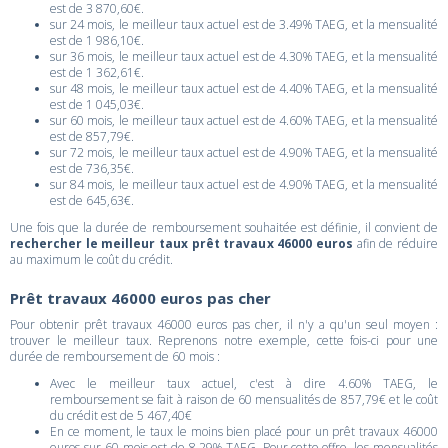
est de 3 870,60€.
sur 24 mois, le meilleur taux actuel est de 3.49% TAEG, et la mensualité
est de 1 986,10€.
sur 36 mois, le meilleur taux actuel est de 4.30% TAEG, et la mensualité
est de 1 362,61€.
sur 48 mois, le meilleur taux actuel est de 4.40% TAEG, et la mensualité
est de 1 045,03€.
sur 60 mois, le meilleur taux actuel est de 4.60% TAEG, et la mensualité
est de 857,79€.
sur 72 mois, le meilleur taux actuel est de 4.90% TAEG, et la mensualité
est de 736,35€.
sur 84 mois, le meilleur taux actuel est de 4.90% TAEG, et la mensualité
est de 645,63€.
Une fois que la durée de remboursement souhaitée est définie, il convient de
rechercher le meilleur taux prêt travaux 46000 euros
afin de réduire
au maximum le coût du crédit.
Prêt travaux 46000 euros pas cher
Pour obtenir prêt travaux 46000 euros pas cher, il n'y a qu'un seul moyen :
trouver le meilleur taux. Reprenons notre exemple, cette fois-ci pour une
durée de remboursement de 60 mois :
Avec le meilleur taux actuel, c'est à dire 4.60% TAEG, le
remboursement se fait à raison de 60 mensualités de 857,79€ et le coût
du crédit est de 5 467,40€
En ce moment, le taux le moins bien placé pour un prêt travaux 46000
euros sur 60 mois est de 8.29% TAEG. Pour cette offre, les mensualités