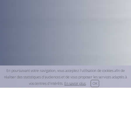
En poursuivant votre navigation, vous acceptez l'utilisation de cookies afin de
réaliser des statistiques d'audiences et de vous proposer les services adaptés à
vos centres d'intérêts.
En savoir plus
.
OK