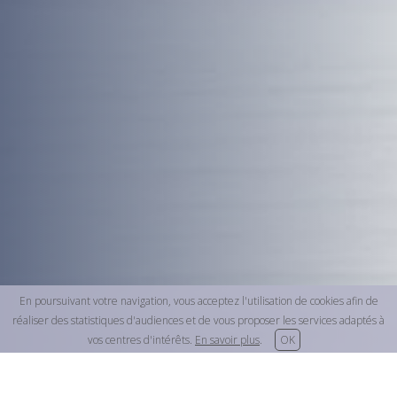
En poursuivant votre navigation, vous acceptez l'utilisation de cookies afin de
réaliser des statistiques d'audiences et de vous proposer les services adaptés à
vos centres d'intérêts.
En savoir plus
.
OK