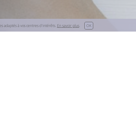
ces adaptés à vos centres d'intérêts.
En savoir plus
.
OK