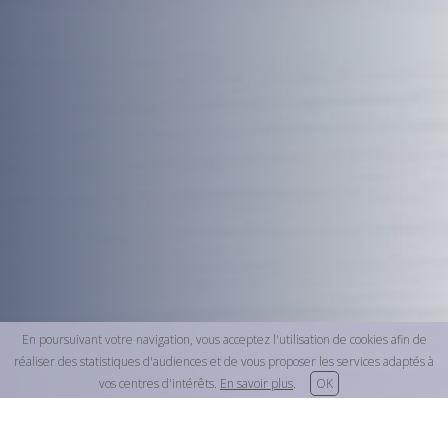
En poursuivant votre navigation, vous acceptez l'utilisation de cookies afin de
réaliser des statistiques d'audiences et de vous proposer les services adaptés à
vos centres d'intérêts.
En savoir plus
.
OK