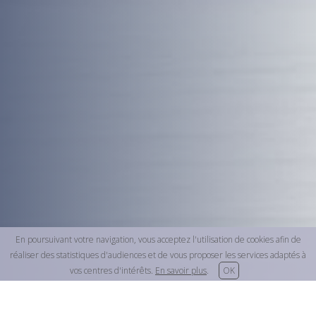
En poursuivant votre navigation, vous acceptez l'utilisation de cookies afin de
réaliser des statistiques d'audiences et de vous proposer les services adaptés à
vos centres d'intérêts.
En savoir plus
.
OK