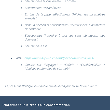
Sélectionnez l'icône du menu Chrome.
Sélectionnez "Paramètres".
En bas de la page, sélectionnez "Afficher les paramètres
avancés".
Dans la section "Confidentialité", sélectionnez "Paramètres
de contenu".
Sélectionnez "Interdire à tous les sites de stocker des
données".
Sélectionnez OK.
Safari :
https://www.apple.com/legal/privacy/fr-ww/cookies/
Cliquez sur "Réglages" > "Safari" > "Confidentialité" >
"Cookies et données de site web"
La présente Politique de Confidentialité est à jour au 10 février 2018
S'informer sur le crédit à la consommation